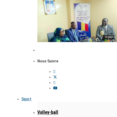
© (DR)
Nous Suivre
Sport
Volley-ball