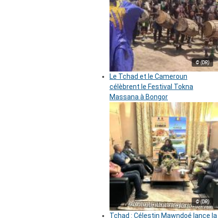
© (DR)
Le Tchad et le Cameroun
célèbrent le Festival Tokna
Massana à Bongor
© (DR)
Tchad : Célestin Mawndoé lance la