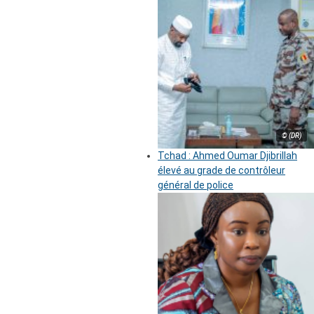
© (DR)
Tchad : Ahmed Oumar Djibrillah
élevé au grade de contrôleur
général de police