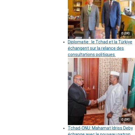
© (DR)
Diplomatie : le Tchad et la Türkiye
échangent sur la relance des
consultations politiques
© (DR)
Tchad-ONU: Mahamat Idriss Deby
échange avec le nouveau patron