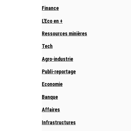
Finance
L'Eco en +
Ressources minières
Tech
Agro-industrie
Publi-reportage
Economie
Banque
Affaires
Infrastructures