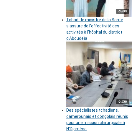
© (DR)
Tchad : le ministre de la Santé
s’assure de l’effectivité des
activités à l’hôpital du district
d’Aboudeïa
© (DR)
Des spécialistes tchadiens,
camerounais et congolais réunis
pour une mission chirurgicale à
N’Djaména