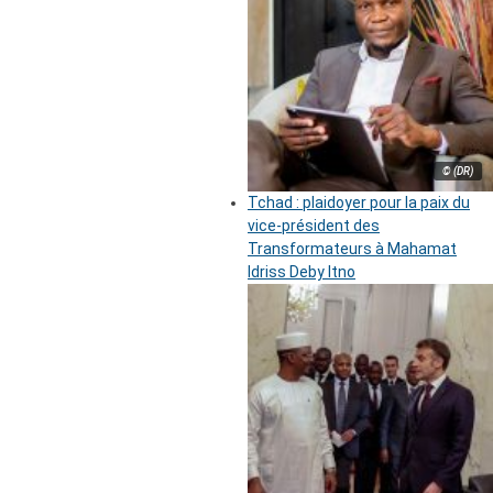
© (DR)
Tchad : plaidoyer pour la paix du
vice-président des
Transformateurs à Mahamat
Idriss Deby Itno