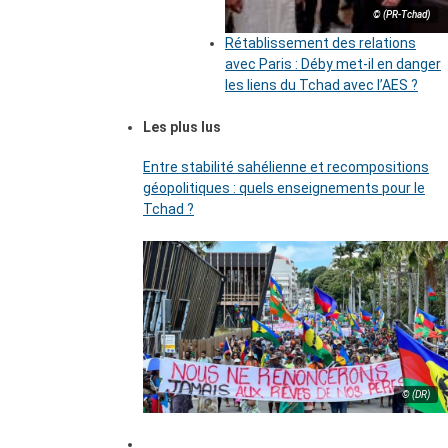
© (PR-Tchad)
Rétablissement des relations
avec Paris : Déby met-il en danger
les liens du Tchad avec l’AES ?
Les plus lus
Entre stabilité sahélienne et recompositions
géopolitiques : quels enseignements pour le
Tchad ?
© (DR)