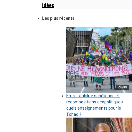
Idées
Les plus récents
© (DR)
Entre stabilité sahélienne et
recompositions géopolitiques :
quels enseignements pour le
Tchad ?