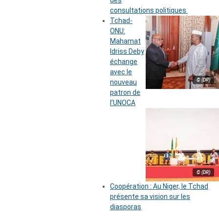
des
consultations politiques
Tchad-
ONU:
Mahamat
Idriss Deby
échange
avec le
© (DR)
nouveau
patron de
l’UNOCA
© (DR)
Coopération : Au Niger, le Tchad
présente sa vision sur les
diasporas