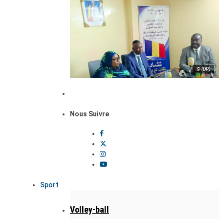
© (DR)
Nous Suivre
Sport
Volley-ball