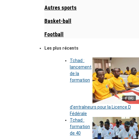
Autres sports
Basket-ball
Football
Les plus récents
Tchad :
lancement
de la
formation
© (DR)
d’entraîneurs pour la Licence D
Fédérale
Tchad :
formation
de 40