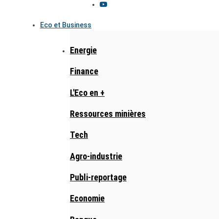
Eco et Business
Energie
Finance
L'Eco en +
Ressources minières
Tech
Agro-industrie
Publi-reportage
Economie