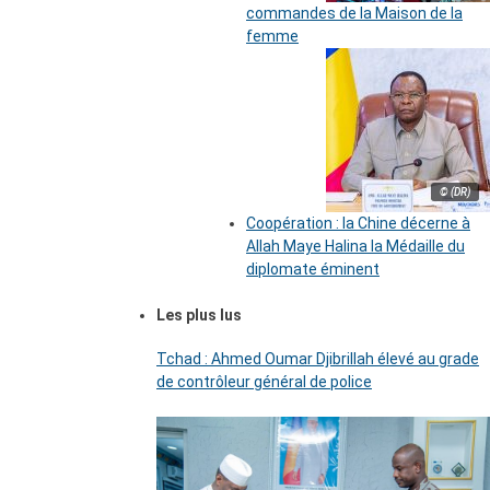
commandes de la Maison de la
femme
© (DR)
Coopération : la Chine décerne à
Allah Maye Halina la Médaille du
diplomate éminent
Les plus lus
Tchad : Ahmed Oumar Djibrillah élevé au grade
de contrôleur général de police