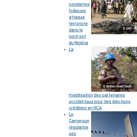
condamne
l’odieuse
attaque
terroriste
© (DR)
dans le
nord-est
du Nigéria
La
© Ibrahim Shérif Senth
mobilisation des partenaires
occidentaux pour des élections
crédibles en RCA
Le
Cameroun
régularise
ses