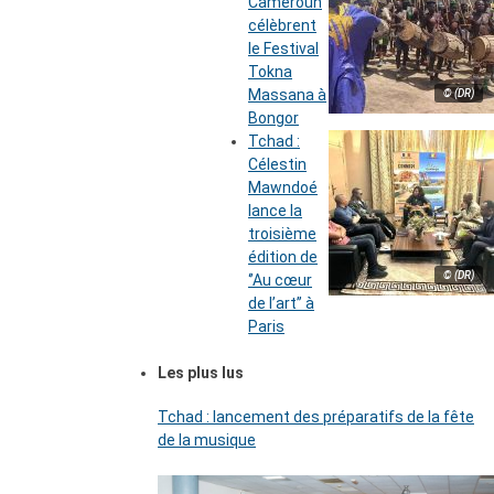
Cameroun
célèbrent
le Festival
Tokna
Massana à
© (DR)
Bongor
Tchad :
Célestin
Mawndoé
lance la
troisième
édition de
© (DR)
‘’Au cœur
de l’art’’ à
Paris
Les plus lus
Tchad : lancement des préparatifs de la fête
de la musique