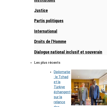
Institutions
Justice
Partis politiques
International
Droits de l'Homme
Dialogue national inclusif et souverain
Les plus récents
Diplomatie
: le Tchad
et la
Türkiye
échangent
sur la
© (DR)
relance