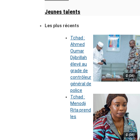
Jeunes talents
Les plus récents
Tchad :
Ahmed
Oumar
Djibrillah
élevé au
grade de
© (DR)
contrôleur
général de
police
Tchad :
Menodji
Rita prend
les
© (DR)