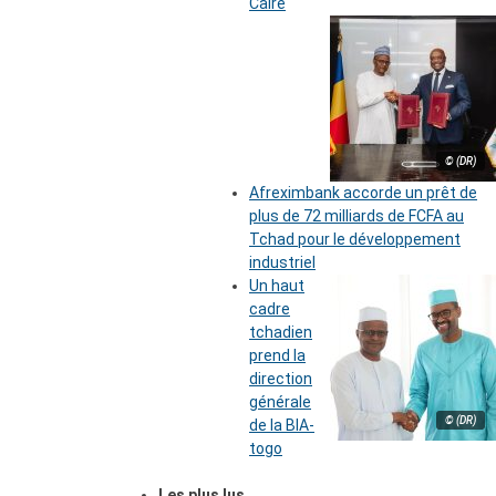
Caire
© (DR)
Afreximbank accorde un prêt de
plus de 72 milliards de FCFA au
Tchad pour le développement
industriel
Un haut
cadre
tchadien
prend la
direction
générale
© (DR)
de la BIA-
togo
Les plus lus