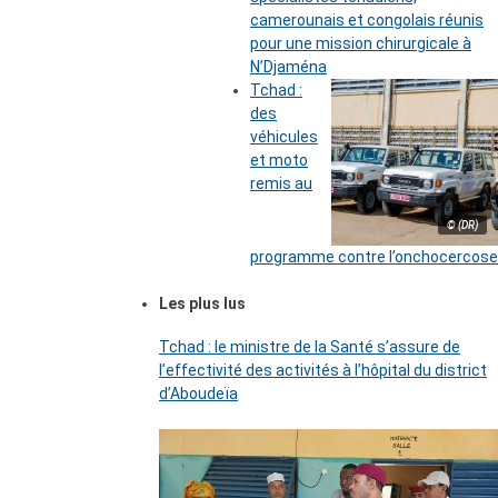
camerounais et congolais réunis
pour une mission chirurgicale à
N’Djaména
Tchad :
des
véhicules
et moto
remis au
© (DR)
programme contre l’onchocercose
Les plus lus
Tchad : le ministre de la Santé s’assure de
l’effectivité des activités à l’hôpital du district
d’Aboudeïa