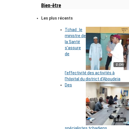
Bien-être
Les plus récents
Tchad : le
ministre de
la Santé
s’assure
de
© (DR)
l’effectivité des activités à
l’hôpital du district d’Aboudeïa
Des
© (DR)
spécialistes tchadiens,