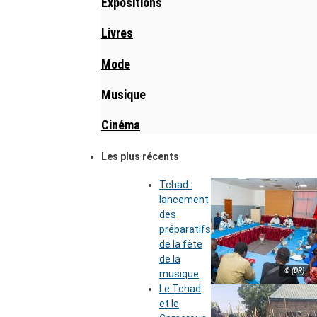
Expositions
Livres
Mode
Musique
Cinéma
Les plus récents
Tchad :
lancement
des
préparatifs
de la fête
de la
© (DR)
musique
Le Tchad
et le