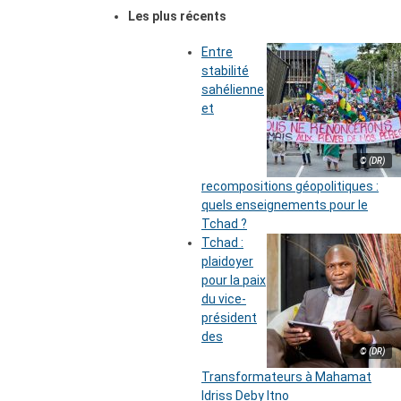
Les plus récents
Entre
stabilité
sahélienne
et
© (DR)
recompositions géopolitiques :
quels enseignements pour le
Tchad ?
Tchad :
plaidoyer
pour la paix
du vice-
président
des
© (DR)
Transformateurs à Mahamat
Idriss Deby Itno