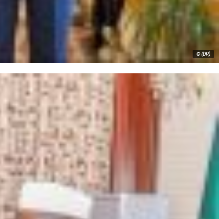
© (DR)