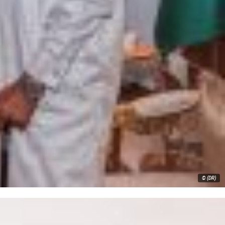
© (DR)