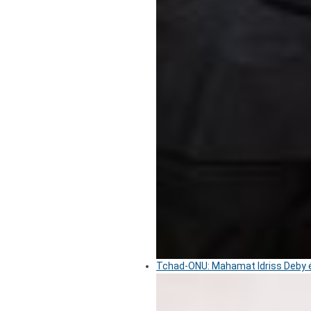
Tchad-ONU: Mahamat Idriss Deby é