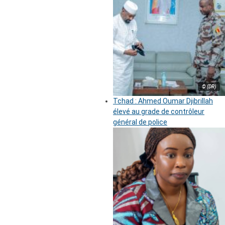
© (DR)
Tchad : Ahmed Oumar Djibrillah
élevé au grade de contrôleur
général de police