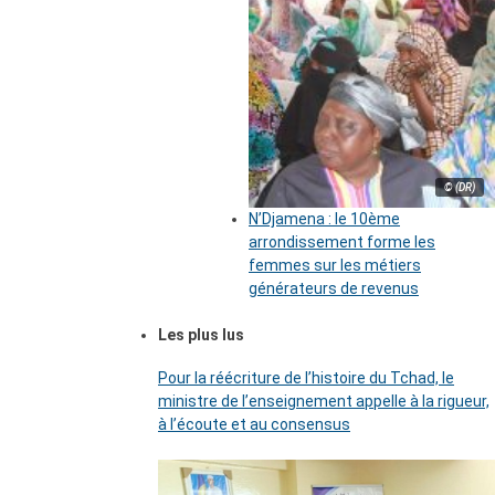
© (DR)
N’Djamena : le 10ème
arrondissement forme les
femmes sur les métiers
générateurs de revenus
Les plus lus
Pour la réécriture de l’histoire du Tchad, le
ministre de l’enseignement appelle à la rigueur,
à l’écoute et au consensus