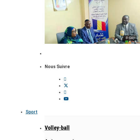
© (DR)
Nous Suivre
Sport
Volley-ball