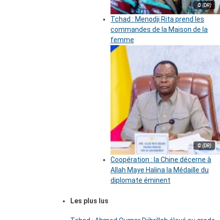
© (DR)
Tchad : Menodji Rita prend les
commandes de la Maison de la
femme
© (DR)
Coopération : la Chine décerne à
Allah Maye Halina la Médaille du
diplomate éminent
Les plus lus