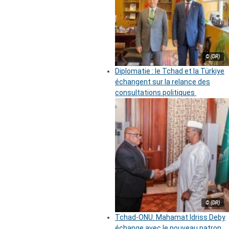
© (DR)
Diplomatie : le Tchad et la Türkiye
échangent sur la relance des
consultations politiques
© (DR)
Tchad-ONU: Mahamat Idriss Deby
échange avec le nouveau patron