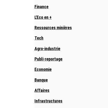
Finance
L'Eco en +
Ressources minières
Tech
Agro-industrie
Publi-reportage
Economie
Banque
Affaires
Infrastructures