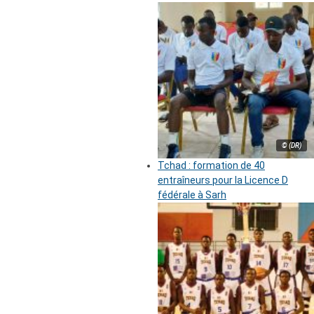
© (DR)
Tchad : formation de 40
entraîneurs pour la Licence D
fédérale à Sarh