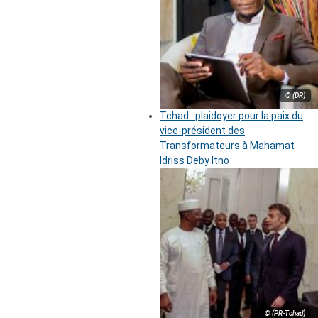
© (DR)
Tchad : plaidoyer pour la paix du
vice-président des
Transformateurs à Mahamat
Idriss Deby Itno
© (PR-Tchad)