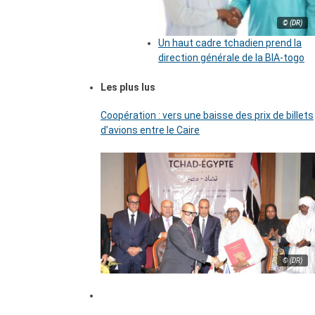
© (DR)
Un haut cadre tchadien prend la
direction générale de la BIA-togo
Les plus lus
Coopération : vers une baisse des prix de billets
d’avions entre le Caire
© (DR)