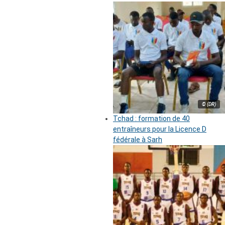
© (DR)
Tchad : formation de 40
entraîneurs pour la Licence D
fédérale à Sarh