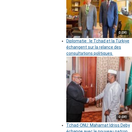
© (DR)
Diplomatie : le Tchad et la Türkiye
échangent sur la relance des
consultations politiques
© (DR)
Tchad-ONU: Mahamat Idriss Deby
échange avec le nouveau patron