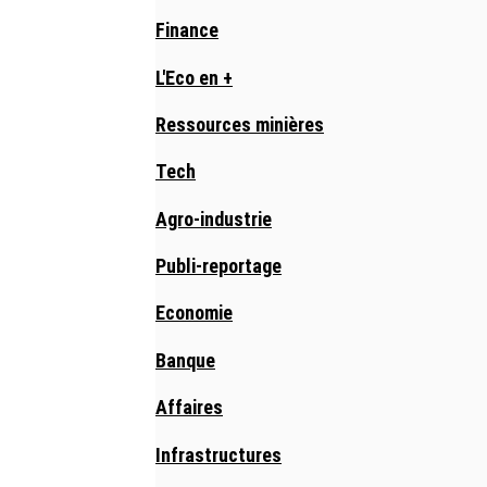
Finance
L'Eco en +
Ressources minières
Tech
Agro-industrie
Publi-reportage
Economie
Banque
Affaires
Infrastructures