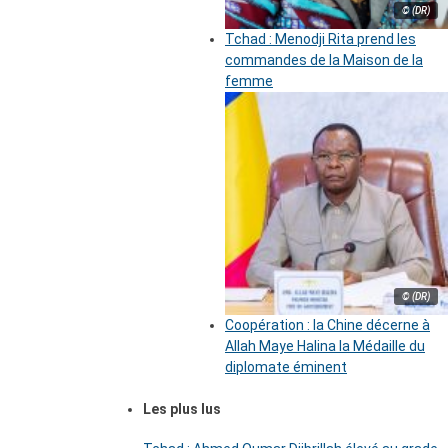
© (DR)
Tchad : Menodji Rita prend les
commandes de la Maison de la
femme
© (DR)
Coopération : la Chine décerne à
Allah Maye Halina la Médaille du
diplomate éminent
Les plus lus