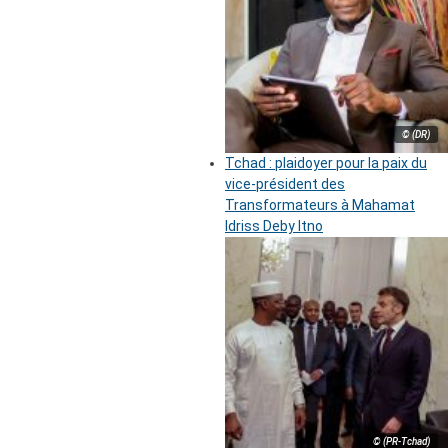
© (DR)
Tchad : plaidoyer pour la paix du
vice-président des
Transformateurs à Mahamat
Idriss Deby Itno
© (PR-Tchad)