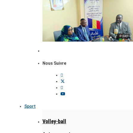
© (DR)
Nous Suivre
Sport
Volley-ball