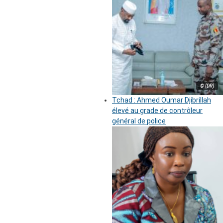
© (DR)
Tchad : Ahmed Oumar Djibrillah
élevé au grade de contrôleur
général de police