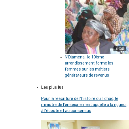
© (DR)
N’Djamena : le 10ème
arrondissement forme les
femmes sur les métiers
générateurs de revenus
Les plus lus
Pour la réécriture de l’histoire du Tchad, le
ministre de l’enseignement appelle à la rigueur,
à l’écoute et au consensus