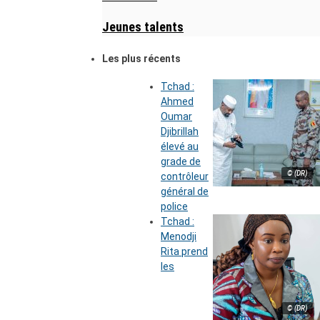
Jeunes talents
Les plus récents
Tchad :
Ahmed
Oumar
Djibrillah
élevé au
grade de
© (DR)
contrôleur
général de
police
Tchad :
Menodji
Rita prend
les
© (DR)