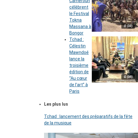
Cameroun
célèbrent
le Festival
Tokna
Massana à
© (DR)
Bongor
Tchad :
Célestin
Mawndoé
lance la
troisième
édition de
© (DR)
‘’Au cœur
de l’art’’ à
Paris
Les plus lus
Tchad : lancement des préparatifs de la fête
de la musique