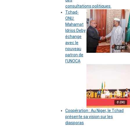
des
consultations politiques
Tchad-
ONU:
Mahamat
Idriss Deby
échange
avec le
© (DR)
nouveau
patron de
l’UNOCA
© (DR)
Coopération : Au Niger, le Tchad
présente sa vision sur les
diasporas