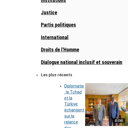
Institutions
Justice
Partis politiques
International
Droits de l'Homme
Dialogue national inclusif et souverain
Les plus récents
Diplomatie
: le Tchad
et la
Türkiye
échangent
sur la
© (DR)
relance