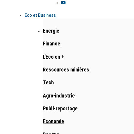
Eco et Business
Energie
Finance
L'Eco en +
Ressources minières
Tech
Agro-industrie
Publi-reportage
Economie