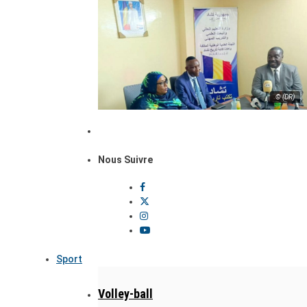
© (DR)
Nous Suivre
Sport
Volley-ball