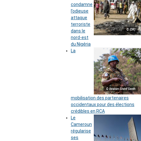
condamne
l’odieuse
attaque
terroriste
© (DR)
dans le
nord-est
du Nigéria
La
© Ibrahim Shérif Senth
mobilisation des partenaires
occidentaux pour des élections
crédibles en RCA
Le
Cameroun
régularise
ses