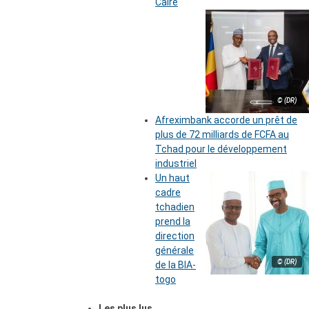
Caire
© (DR)
Afreximbank accorde un prêt de
plus de 72 milliards de FCFA au
Tchad pour le développement
industriel
Un haut
cadre
tchadien
prend la
direction
générale
© (DR)
de la BIA-
togo
Les plus lus