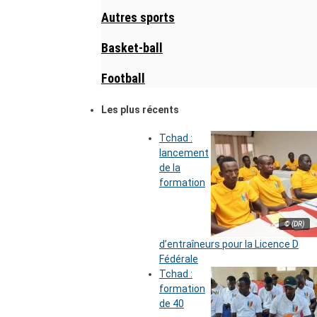
Autres sports
Basket-ball
Football
Les plus récents
Tchad :
lancement
de la
formation
© (DR)
d’entraîneurs pour la Licence D
Fédérale
Tchad :
formation
de 40