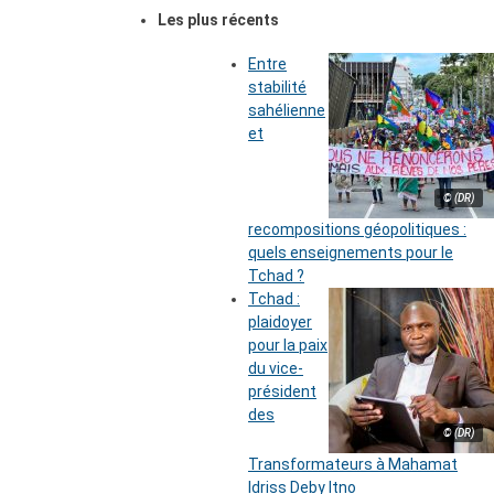
Les plus récents
Entre
stabilité
sahélienne
et
© (DR)
recompositions géopolitiques :
quels enseignements pour le
Tchad ?
Tchad :
plaidoyer
pour la paix
du vice-
président
des
© (DR)
Transformateurs à Mahamat
Idriss Deby Itno