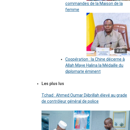
commandes de la Maison de la
femme
© (DR)
Coopération : la Chine décerne à
Allah Maye Halina la Médaille du
diplomate éminent
Les plus lus
Tchad : Ahmed Oumar Djibrillah élevé au grade
de contrôleur général de police