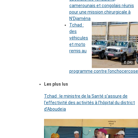
camerounais et congolais réunis
pour une mission chirurgicale à
N’Djaména
Tchad :
des
véhicules
et moto
remis au
© (DR)
programme contre l’onchocercose
Les plus lus
Tchad : le ministre de la Santé s’assure de
l’effectivité des activités à l’hôpital du district
d’Aboudeïa