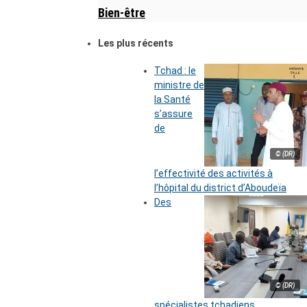
Bien-être
Les plus récents
Tchad : le
ministre de
la Santé
s’assure
de
© (DR)
l’effectivité des activités à
l’hôpital du district d’Aboudeïa
Des
© (DR)
spécialistes tchadiens,