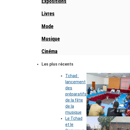
Expositions
Livres
Mode
Musique
Cinéma
Les plus récents
Tchad :
lancement
des
préparatifs
de la fête
de la
© (DR)
musique
Le Tchad
et le