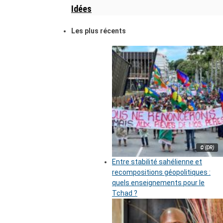
Idées
Les plus récents
© (DR)
Entre stabilité sahélienne et
recompositions géopolitiques :
quels enseignements pour le
Tchad ?