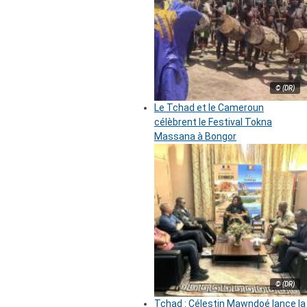
© (DR)
Le Tchad et le Cameroun
célèbrent le Festival Tokna
Massana à Bongor
© (DR)
Tchad : Célestin Mawndoé lance la