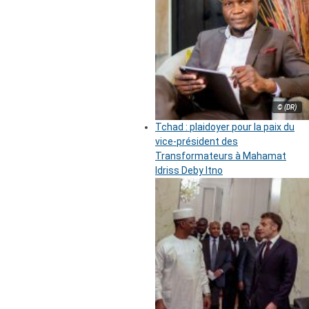
© (DR)
Tchad : plaidoyer pour la paix du
vice-président des
Transformateurs à Mahamat
Idriss Deby Itno