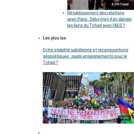
© (PR-Tchad)
Rétablissement des relations
avec Paris : Déby met-il en danger
les liens du Tchad avec l’AES ?
Les plus lus
Entre stabilité sahélienne et recompositions
géopolitiques : quels enseignements pour le
Tchad ?
© (DR)