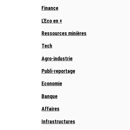
Finance
L'Eco en +
Ressources minières
Tech
Agro-industrie
Publi-reportage
Economie
Banque
Affaires
Infrastructures