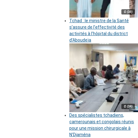
© (DR)
Tchad : le ministre de la Santé
s’assure de l’effectivité des
activités à l’hôpital du district
d’Aboudeïa
© (DR)
Des spécialistes tchadiens,
camerounais et congolais réunis
pour une mission chirurgicale à
N’Djaména