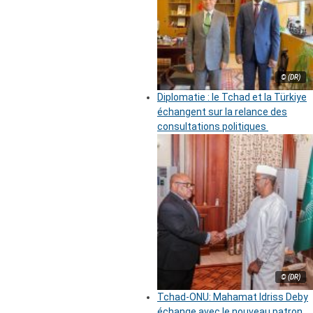
© (DR)
Diplomatie : le Tchad et la Türkiye
échangent sur la relance des
consultations politiques
© (DR)
Tchad-ONU: Mahamat Idriss Deby
échange avec le nouveau patron