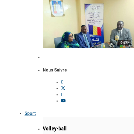
© (DR)
Nous Suivre
Sport
Volley-ball