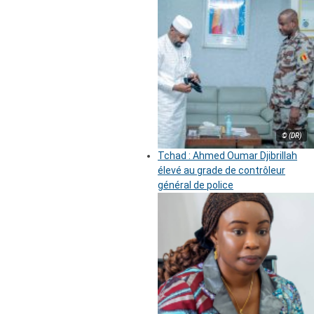
© (DR)
Tchad : Ahmed Oumar Djibrillah
élevé au grade de contrôleur
général de police