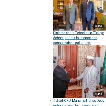
© (DR)
Diplomatie : le Tchad et la Türkiye
échangent sur la relance des
consultations politiques
© (DR)
Tchad-ONU: Mahamat Idriss Deby
échange avec le nouveau patron