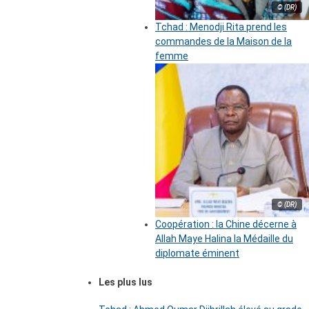
© (DR)
Tchad : Menodji Rita prend les
commandes de la Maison de la
femme
© (DR)
Coopération : la Chine décerne à
Allah Maye Halina la Médaille du
diplomate éminent
Les plus lus