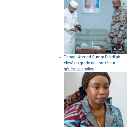
© (DR)
Tchad : Ahmed Oumar Djibrillah
élevé au grade de contrôleur
général de police