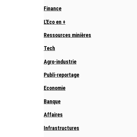
Finance
L'Eco en +
Ressources minières
Tech
Agro-industrie
Publi-reportage
Economie
Banque
Affaires
Infrastructures