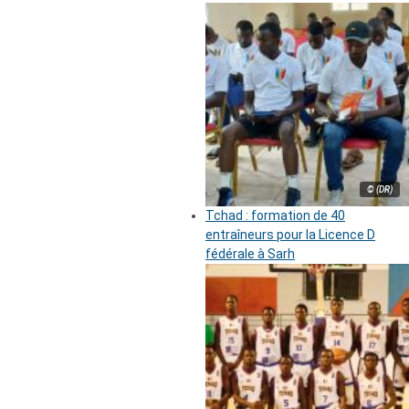
© (DR)
Tchad : formation de 40
entraîneurs pour la Licence D
fédérale à Sarh