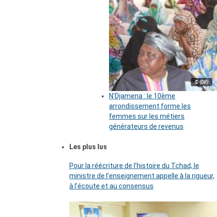
© (DR)
N’Djamena : le 10ème
arrondissement forme les
femmes sur les métiers
générateurs de revenus
Les plus lus
Pour la réécriture de l’histoire du Tchad, le
ministre de l’enseignement appelle à la rigueur,
à l’écoute et au consensus