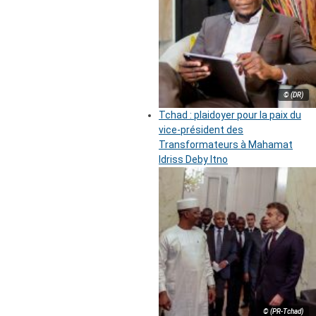
© (DR)
Tchad : plaidoyer pour la paix du
vice-président des
Transformateurs à Mahamat
Idriss Deby Itno
© (PR-Tchad)