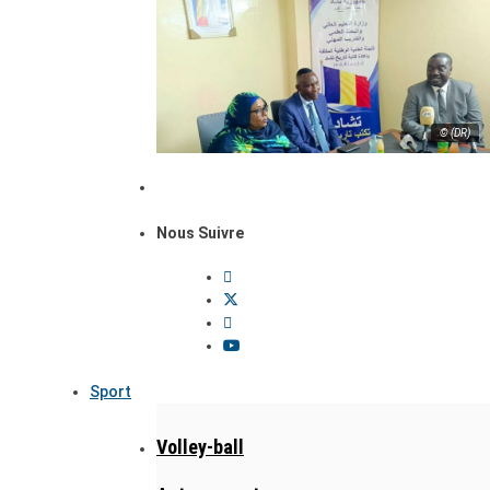
© (DR)
Nous Suivre
Sport
Volley-ball