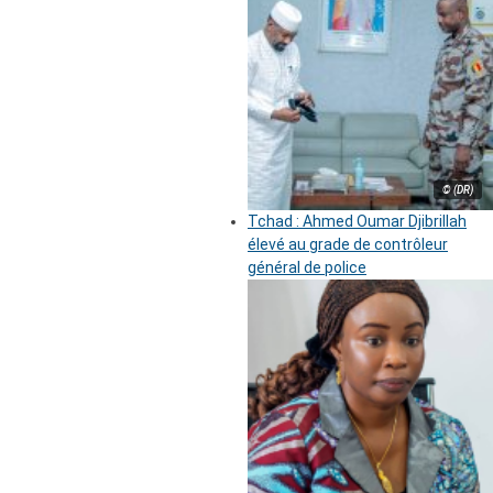
© (DR)
Tchad : Ahmed Oumar Djibrillah
élevé au grade de contrôleur
général de police