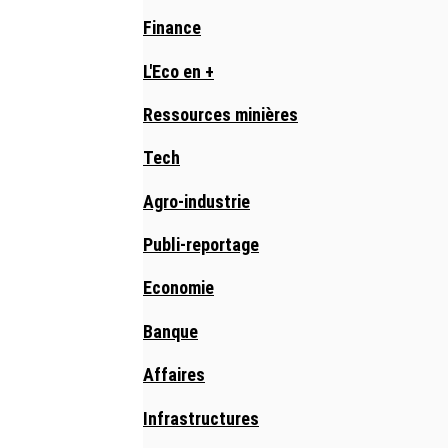
Finance
L'Eco en +
Ressources minières
Tech
Agro-industrie
Publi-reportage
Economie
Banque
Affaires
Infrastructures