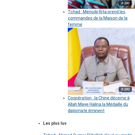
© (DR)
Tchad : Menodji Rita prend les
commandes de la Maison de la
femme
© (DR)
Coopération : la Chine décerne à
Allah Maye Halina la Médaille du
diplomate éminent
Les plus lus