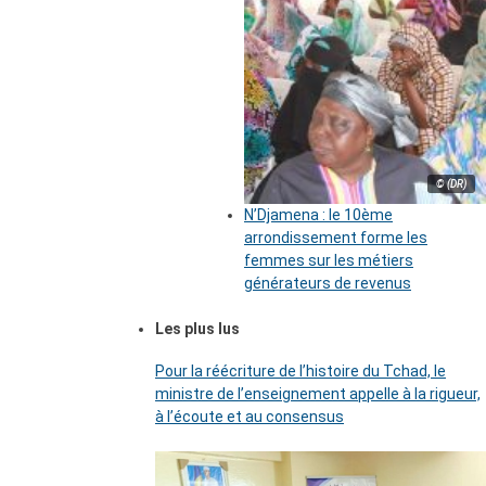
© (DR)
N’Djamena : le 10ème
arrondissement forme les
femmes sur les métiers
générateurs de revenus
Les plus lus
Pour la réécriture de l’histoire du Tchad, le
ministre de l’enseignement appelle à la rigueur,
à l’écoute et au consensus