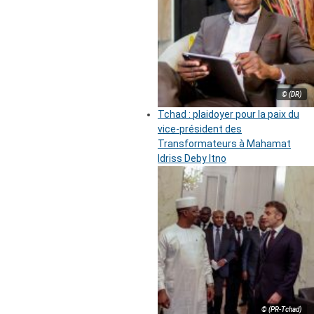
© (DR)
Tchad : plaidoyer pour la paix du
vice-président des
Transformateurs à Mahamat
Idriss Deby Itno
© (PR-Tchad)