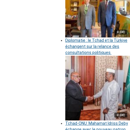
© (DR)
Diplomatie : le Tchad et la Türkiye
échangent sur la relance des
consultations politiques
© (DR)
Tchad-ONU: Mahamat Idriss Deby
échange avec le nouveau patron