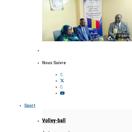
© (DR)
Nous Suivre
Sport
Volley-ball