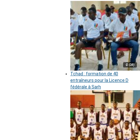
© (DR)
Tchad : formation de 40
entraîneurs pour la Licence D
fédérale à Sarh