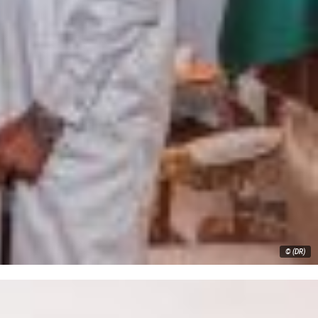
© (DR)