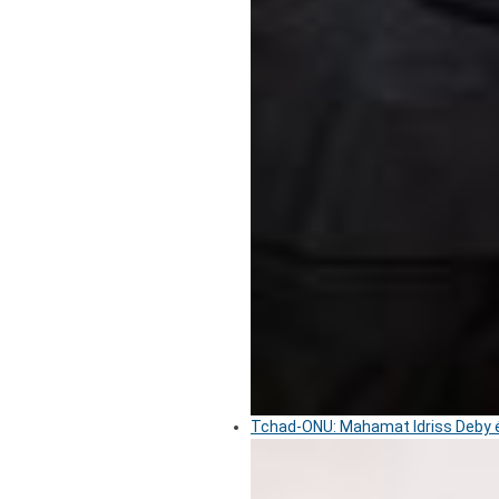
Tchad-ONU: Mahamat Idriss Deby é