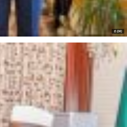
© (DR)