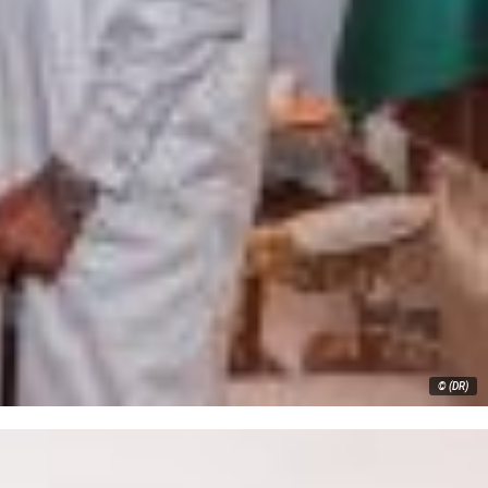
© (DR)