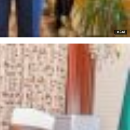
© (DR)