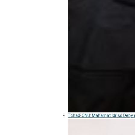
Tchad-ONU: Mahamat Idriss Deby é