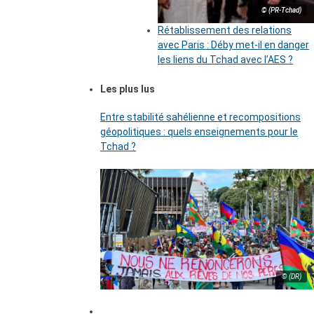
© (PR-Tchad)
Rétablissement des relations
avec Paris : Déby met-il en danger
les liens du Tchad avec l’AES ?
Les plus lus
Entre stabilité sahélienne et recompositions
géopolitiques : quels enseignements pour le
Tchad ?
© (DR)