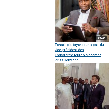
© (DR)
Tchad : plaidoyer pour la paix du
vice-président des
Transformateurs à Mahamat
Idriss Deby Itno