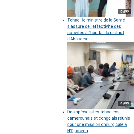
© (DR)
Tchad : le ministre de la Santé
s’assure de l’effectivité des
activités à l’hôpital du district
d’Aboudeïa
© (DR)
Des spécialistes tchadiens,
camerounais et congolais réunis
pour une mission chirurgicale à
N’Djaména