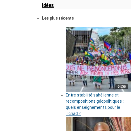
Idées
Les plus récents
© (DR)
Entre stabilité sahélienne et
recompositions géopolitiques :
quels enseignements pour le
Tchad ?