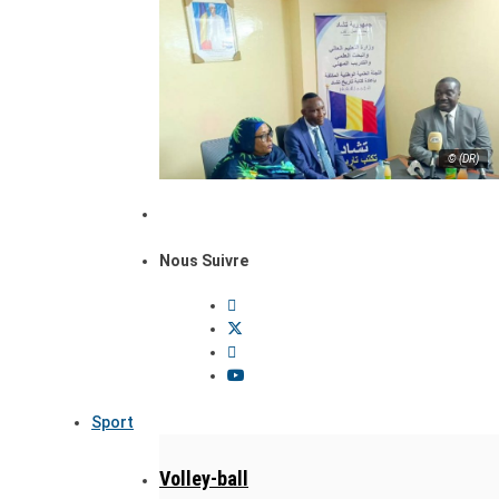
© (DR)
Nous Suivre
Sport
Volley-ball