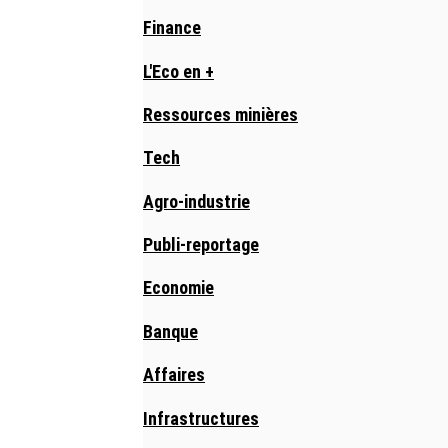
Finance
L'Eco en +
Ressources minières
Tech
Agro-industrie
Publi-reportage
Economie
Banque
Affaires
Infrastructures