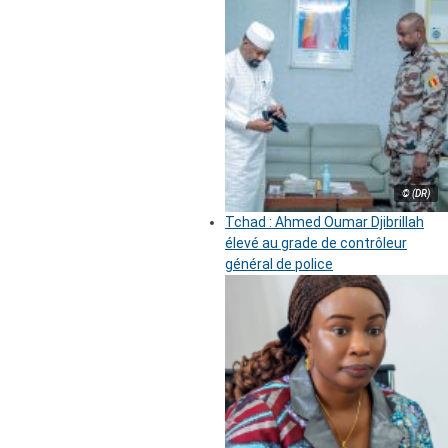
© (DR)
Tchad : Ahmed Oumar Djibrillah
élevé au grade de contrôleur
général de police