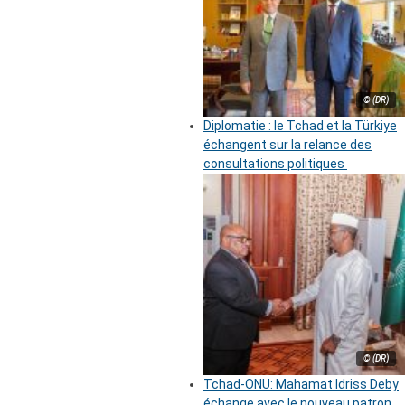
© (DR)
Diplomatie : le Tchad et la Türkiye
échangent sur la relance des
consultations politiques
© (DR)
Tchad-ONU: Mahamat Idriss Deby
échange avec le nouveau patron