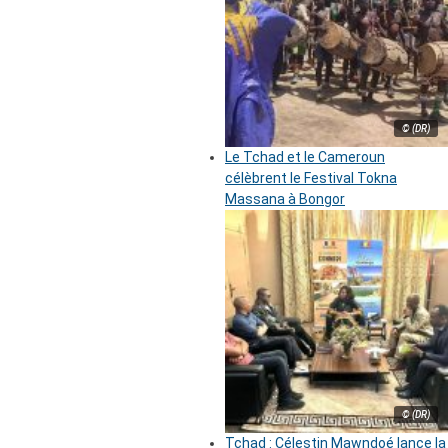
© (DR)
Le Tchad et le Cameroun
célèbrent le Festival Tokna
Massana à Bongor
© (DR)
Tchad : Célestin Mawndoé lance la