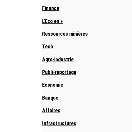
Finance
L'Eco en +
Ressources minières
Tech
Agro-industrie
Publi-reportage
Economie
Banque
Affaires
Infrastructures