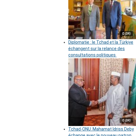
© (DR)
Diplomatie : le Tchad et la Türkiye
échangent sur la relance des
consultations politiques
© (DR)
Tchad-ONU: Mahamat Idriss Deby
échange avec le nouveau patron