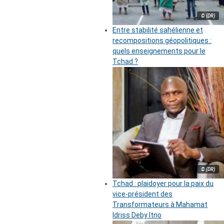
© (DR)
Entre stabilité sahélienne et
recompositions géopolitiques :
quels enseignements pour le
Tchad ?
© (DR)
Tchad : plaidoyer pour la paix du
vice-président des
Transformateurs à Mahamat
Idriss Deby Itno