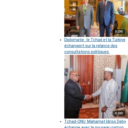
© (DR)
Diplomatie : le Tchad et la Türkiye
échangent sur la relance des
consultations politiques
© (DR)
Tchad-ONU: Mahamat Idriss Deby
échange avec le nouveau patron