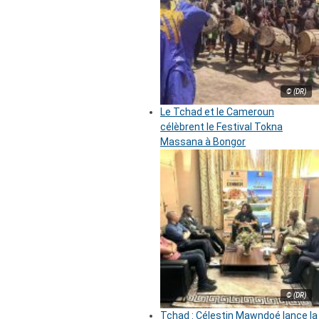
© (DR)
Le Tchad et le Cameroun
célèbrent le Festival Tokna
Massana à Bongor
© (DR)
Tchad : Célestin Mawndoé lance la