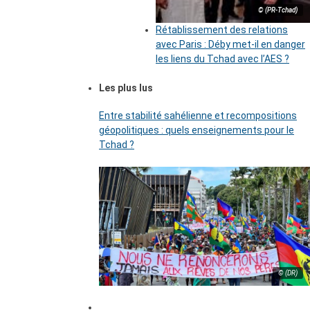
© (PR-Tchad)
Rétablissement des relations
avec Paris : Déby met-il en danger
les liens du Tchad avec l’AES ?
Les plus lus
Entre stabilité sahélienne et recompositions
géopolitiques : quels enseignements pour le
Tchad ?
© (DR)