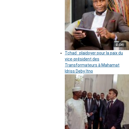
© (DR)
Tchad : plaidoyer pour la paix du
vice-président des
Transformateurs à Mahamat
Idriss Deby Itno