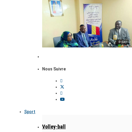
© (DR)
Nous Suivre
Sport
Volley-ball