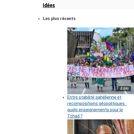
Idées
Les plus récents
© (DR)
Entre stabilité sahélienne et
recompositions géopolitiques :
quels enseignements pour le
Tchad ?