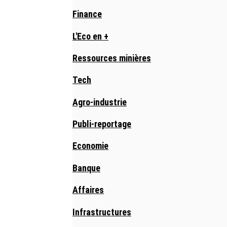
Finance
L'Eco en +
Ressources minières
Tech
Agro-industrie
Publi-reportage
Economie
Banque
Affaires
Infrastructures