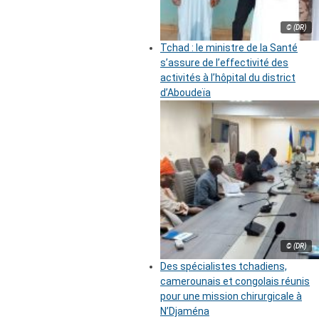
© (DR)
Tchad : le ministre de la Santé
s’assure de l’effectivité des
activités à l’hôpital du district
d’Aboudeïa
© (DR)
Des spécialistes tchadiens,
camerounais et congolais réunis
pour une mission chirurgicale à
N’Djaména