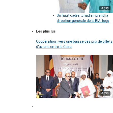
© (DR)
Un haut cadre tchadien prend la
direction générale de la BIA-togo
Les plus lus
Coopération : vers une baisse des prix de billets
d’avions entre le Caire
© (DR)