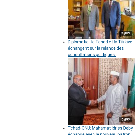
© (DR)
Diplomatie : le Tchad et la Türkiye
échangent sur la relance des
consultations politiques
© (DR)
Tchad-ONU: Mahamat Idriss Deby
échange avec le nouveau patron