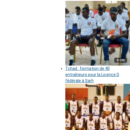
© (DR)
Tchad : formation de 40
entraîneurs pour la Licence D
fédérale à Sarh