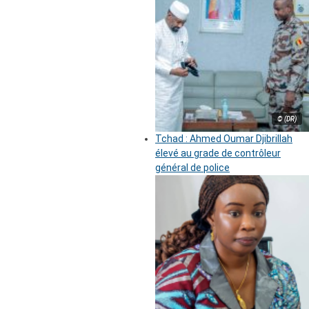
© (DR)
Tchad : Ahmed Oumar Djibrillah
élevé au grade de contrôleur
général de police