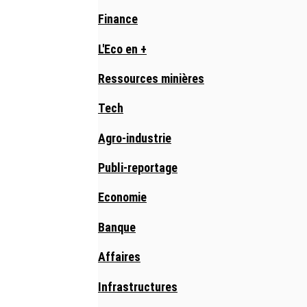
Finance
L'Eco en +
Ressources minières
Tech
Agro-industrie
Publi-reportage
Economie
Banque
Affaires
Infrastructures