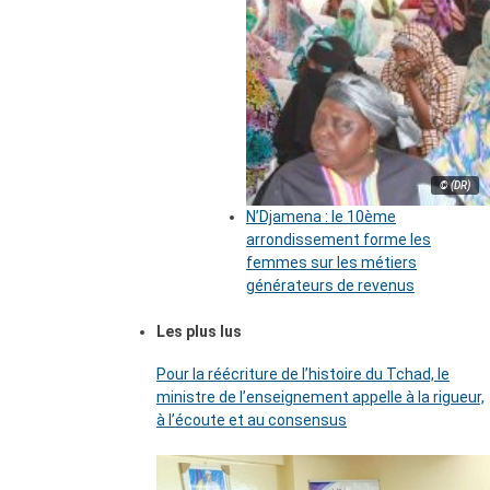
© (DR)
N’Djamena : le 10ème
arrondissement forme les
femmes sur les métiers
générateurs de revenus
Les plus lus
Pour la réécriture de l’histoire du Tchad, le
ministre de l’enseignement appelle à la rigueur,
à l’écoute et au consensus