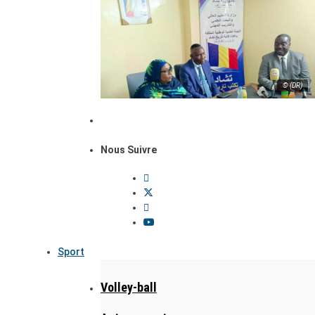
© (DR)
Nous Suivre
Sport
Volley-ball