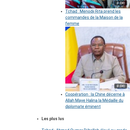
© (DR)
Tchad : Menodji Rita prend les
commandes de la Maison de la
femme
© (DR)
Coopération : la Chine décerne à
Allah Maye Halina la Médaille du
diplomate éminent
Les plus lus