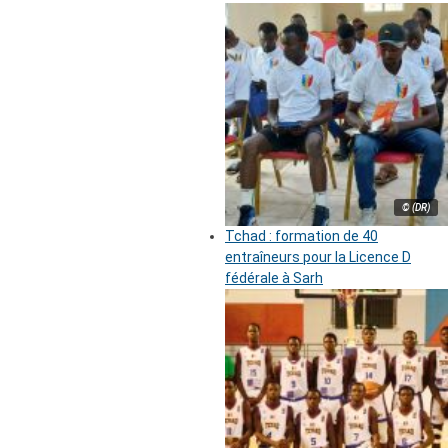
© (DR)
Tchad : formation de 40
entraîneurs pour la Licence D
fédérale à Sarh