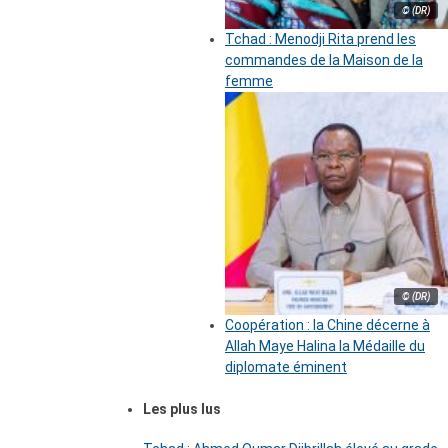
© (DR)
Tchad : Menodji Rita prend les
commandes de la Maison de la
femme
© (DR)
Coopération : la Chine décerne à
Allah Maye Halina la Médaille du
diplomate éminent
Les plus lus