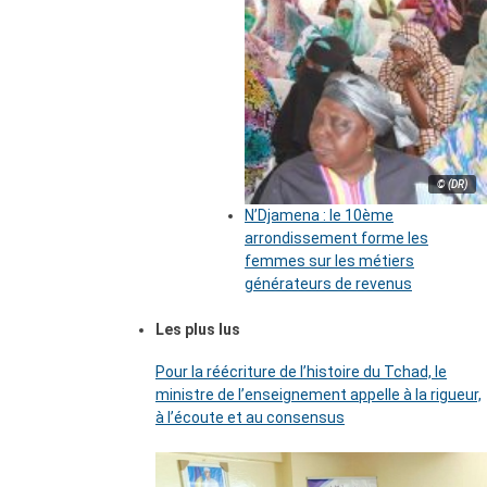
© (DR)
N’Djamena : le 10ème
arrondissement forme les
femmes sur les métiers
générateurs de revenus
Les plus lus
Pour la réécriture de l’histoire du Tchad, le
ministre de l’enseignement appelle à la rigueur,
à l’écoute et au consensus