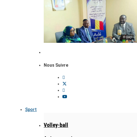
© (DR)
Nous Suivre
Sport
Volley-ball