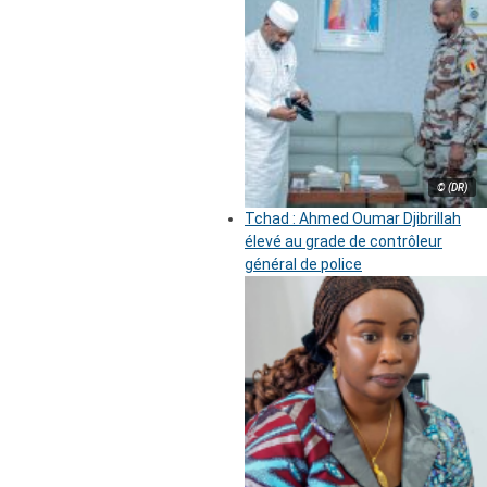
© (DR)
Tchad : Ahmed Oumar Djibrillah
élevé au grade de contrôleur
général de police