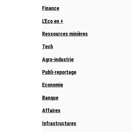
Finance
L'Eco en +
Ressources minières
Tech
Agro-industrie
Publi-reportage
Economie
Banque
Affaires
Infrastructures