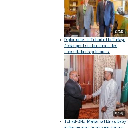
© (DR)
Diplomatie : le Tchad et la Türkiye
échangent sur la relance des
consultations politiques
© (DR)
Tchad-ONU: Mahamat Idriss Deby
échange avec le nouveau patron