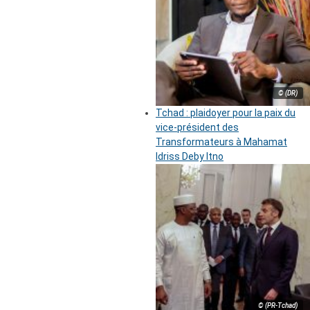
© (DR)
Tchad : plaidoyer pour la paix du
vice-président des
Transformateurs à Mahamat
Idriss Deby Itno
© (PR-Tchad)