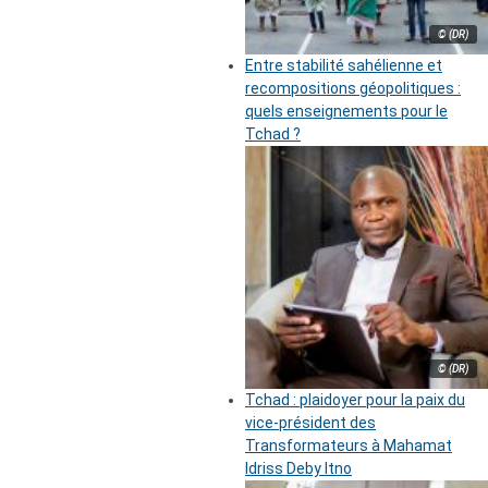
© (DR)
Entre stabilité sahélienne et
recompositions géopolitiques :
quels enseignements pour le
Tchad ?
© (DR)
Tchad : plaidoyer pour la paix du
vice-président des
Transformateurs à Mahamat
Idriss Deby Itno