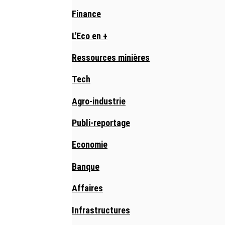
Finance
L'Eco en +
Ressources minières
Tech
Agro-industrie
Publi-reportage
Economie
Banque
Affaires
Infrastructures