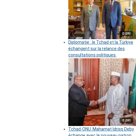
© (DR)
Diplomatie : le Tchad et la Türkiye
échangent sur la relance des
consultations politiques
© (DR)
Tchad-ONU: Mahamat Idriss Deby
échange avec le nouveau patron