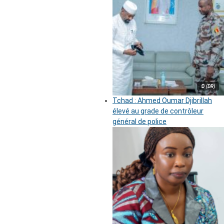
© (DR)
Tchad : Ahmed Oumar Djibrillah
élevé au grade de contrôleur
général de police