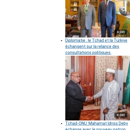
© (DR)
Diplomatie : le Tchad et la Türkiye
échangent sur la relance des
consultations politiques
© (DR)
Tchad-ONU: Mahamat Idriss Deby
échange avec le nouveau patron