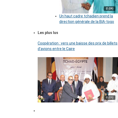
© (DR)
Un haut cadre tchadien prend la
direction générale de la BIA-togo
Les plus lus
Coopération : vers une baisse des prix de billets
d’avions entre le Caire
© (DR)