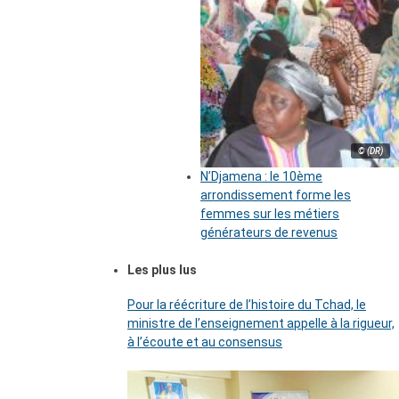
© (DR)
N’Djamena : le 10ème
arrondissement forme les
femmes sur les métiers
générateurs de revenus
Les plus lus
Pour la réécriture de l’histoire du Tchad, le
ministre de l’enseignement appelle à la rigueur,
à l’écoute et au consensus