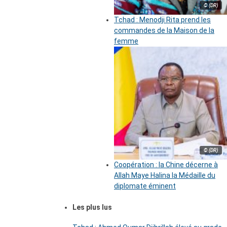
© (DR)
Tchad : Menodji Rita prend les
commandes de la Maison de la
femme
© (DR)
Coopération : la Chine décerne à
Allah Maye Halina la Médaille du
diplomate éminent
Les plus lus