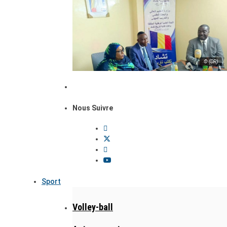
© (DR)
Nous Suivre
Sport
Volley-ball