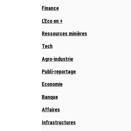
Finance
L'Eco en +
Ressources minières
Tech
Agro-industrie
Publi-reportage
Economie
Banque
Affaires
Infrastructures