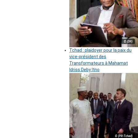
© (DR)
Tchad : plaidoyer pour la paix du
vice-président des
Transformateurs à Mahamat
Idriss Deby Itno
© (PR-Tchad)