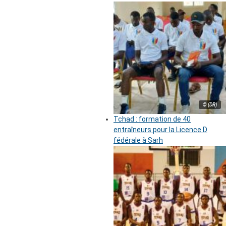
© (DR)
Tchad : formation de 40
entraîneurs pour la Licence D
fédérale à Sarh