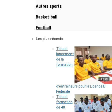
Autres sports
Basket-ball
Football
Les plus récents
Tchad :
lancement
de la
formation
© (DR)
d’entraîneurs pour la Licence D
Fédérale
Tchad :
formation
de 40