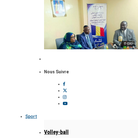
© (DR)
Nous Suivre
Sport
Volley-ball