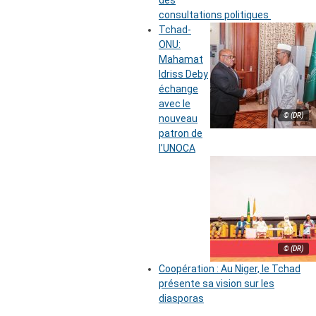
des
consultations politiques
Tchad-
ONU:
Mahamat
Idriss Deby
échange
avec le
© (DR)
nouveau
patron de
l’UNOCA
© (DR)
Coopération : Au Niger, le Tchad
présente sa vision sur les
diasporas