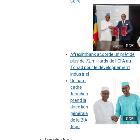
Caire
© (DR)
Afreximbank accorde un prêt de
plus de 72 milliards de FCFA au
Tchad pour le développement
industriel
Un haut
cadre
tchadien
prend la
direction
générale
© (DR)
de la BIA-
togo
Les plus lus