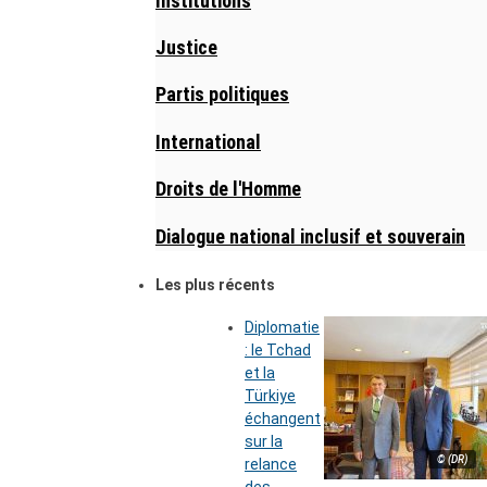
Institutions
Justice
Partis politiques
International
Droits de l'Homme
Dialogue national inclusif et souverain
Les plus récents
Diplomatie
: le Tchad
et la
Türkiye
échangent
sur la
© (DR)
relance