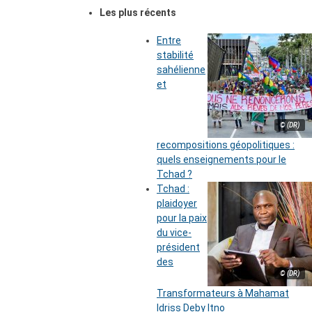
Les plus récents
Entre
stabilité
sahélienne
et
© (DR)
recompositions géopolitiques :
quels enseignements pour le
Tchad ?
Tchad :
plaidoyer
pour la paix
du vice-
président
des
© (DR)
Transformateurs à Mahamat
Idriss Deby Itno