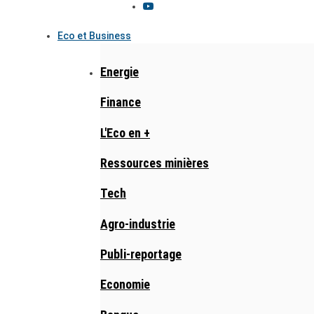
Eco et Business
Energie
Finance
L'Eco en +
Ressources minières
Tech
Agro-industrie
Publi-reportage
Economie