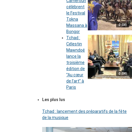
Cameroun
célèbrent
le Festival
Tokna
Massana à
© (DR)
Bongor
Tchad :
Célestin
Mawndoé
lance la
troisième
édition de
© (DR)
‘’Au cœur
de l’art’’ à
Paris
Les plus lus
Tchad : lancement des préparatifs de la fête
de la musique