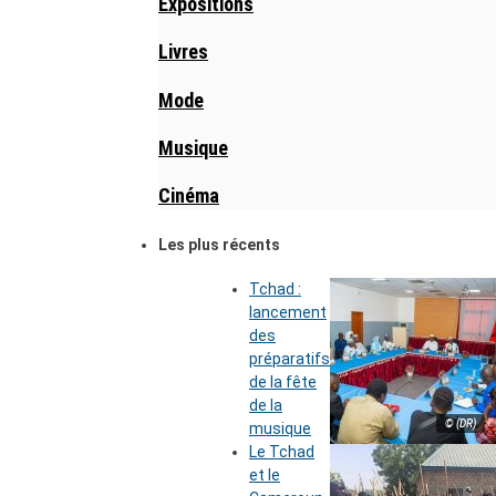
Expositions
Livres
Mode
Musique
Cinéma
Les plus récents
Tchad :
lancement
des
préparatifs
de la fête
de la
© (DR)
musique
Le Tchad
et le