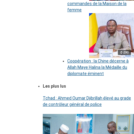
commandes de la Maison de la
femme
© (DR)
Coopération : la Chine décerne à
Allah Maye Halina la Médaille du
diplomate éminent
Les plus lus
Tchad : Ahmed Oumar Djibrillah élevé au grade
de contrôleur général de police