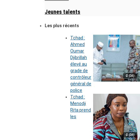
Jeunes talents
Les plus récents
Tchad :
Ahmed
Oumar
Djibrillah
élevé au
grade de
© (DR)
contrôleur
général de
police
Tchad :
Menodji
Rita prend
les
© (DR)