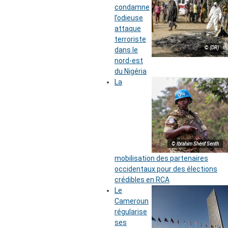
condamne
l’odieuse
attaque
terroriste
© (DR)
dans le
nord-est
du Nigéria
La
© Ibrahim Shérif Senth
mobilisation des partenaires
occidentaux pour des élections
crédibles en RCA
Le
Cameroun
régularise
ses