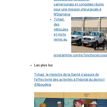
camerounais et congolais réunis
pour une mission chirurgicale à
N’Djaména
Tchad :
des
véhicules
et moto
remis au
© (DR)
programme contre l’onchocercose
Les plus lus
Tchad : le ministre de la Santé s’assure de
l’effectivité des activités à l’hôpital du district
d’Aboudeïa