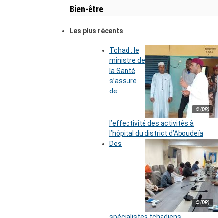
Bien-être
Les plus récents
Tchad : le
ministre de
la Santé
s’assure
de
© (DR)
l’effectivité des activités à
l’hôpital du district d’Aboudeïa
Des
© (DR)
spécialistes tchadiens,