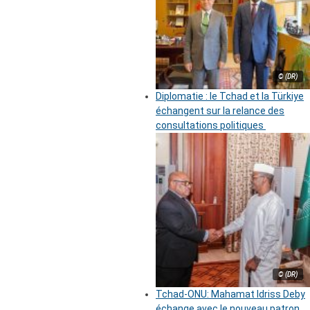
© (DR)
Diplomatie : le Tchad et la Türkiye
échangent sur la relance des
consultations politiques
© (DR)
Tchad-ONU: Mahamat Idriss Deby
échange avec le nouveau patron