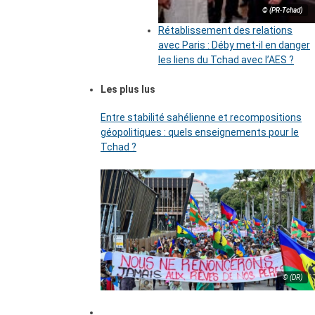
© (PR-Tchad)
Rétablissement des relations
avec Paris : Déby met-il en danger
les liens du Tchad avec l’AES ?
Les plus lus
Entre stabilité sahélienne et recompositions
géopolitiques : quels enseignements pour le
Tchad ?
© (DR)