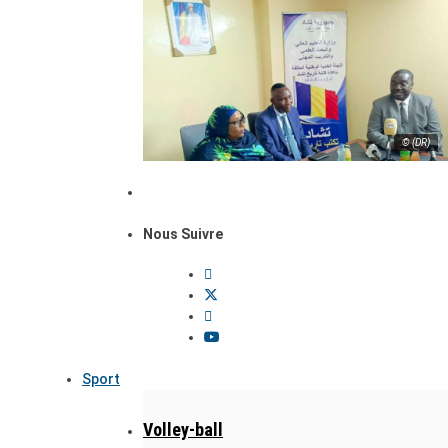
© (DR)
Nous Suivre
Sport
Volley-ball