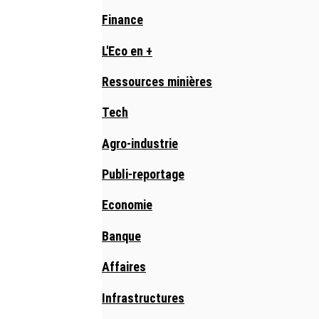
Finance
L'Eco en +
Ressources minières
Tech
Agro-industrie
Publi-reportage
Economie
Banque
Affaires
Infrastructures