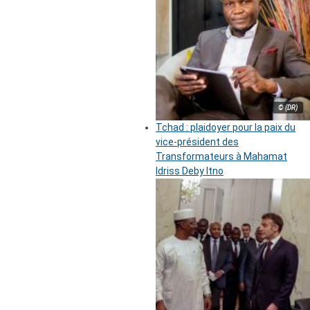
© (DR)
Tchad : plaidoyer pour la paix du
vice-président des
Transformateurs à Mahamat
Idriss Deby Itno