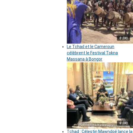
© (DR)
Le Tchad et le Cameroun
célèbrent le Festival Tokna
Massana à Bongor
© (DR)
Tchad : Célestin Mawndoé lance la