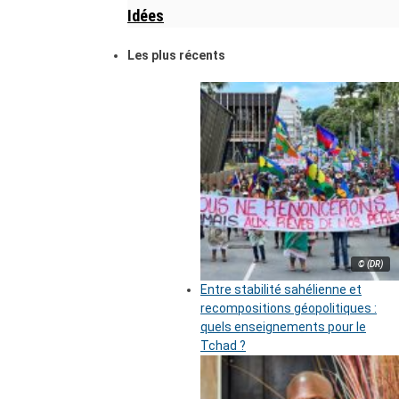
Idées
Les plus récents
© (DR)
Entre stabilité sahélienne et
recompositions géopolitiques :
quels enseignements pour le
Tchad ?