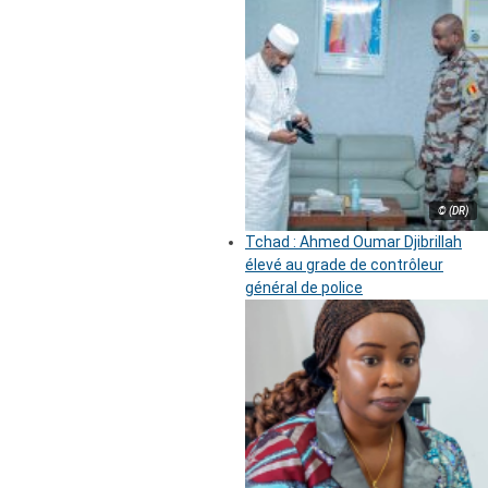
© (DR)
Tchad : Ahmed Oumar Djibrillah
élevé au grade de contrôleur
général de police