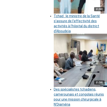
© (DR)
Tchad : le ministre de la Santé
s’assure de l’effectivité des
activités à l’hôpital du district
d’Aboudeïa
© (DR)
Des spécialistes tchadiens,
camerounais et congolais réunis
pour une mission chirurgicale à
N’Djaména