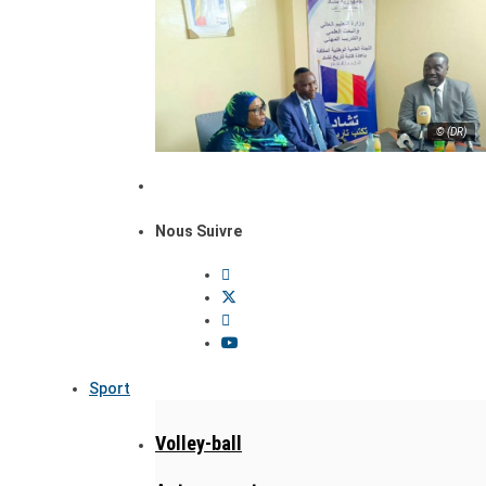
© (DR)
Nous Suivre
Sport
Volley-ball