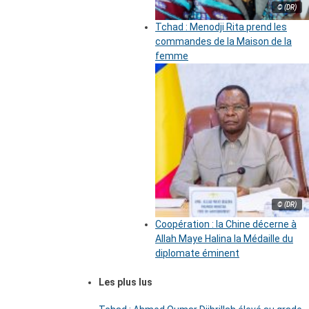
© (DR)
Tchad : Menodji Rita prend les
commandes de la Maison de la
femme
© (DR)
Coopération : la Chine décerne à
Allah Maye Halina la Médaille du
diplomate éminent
Les plus lus