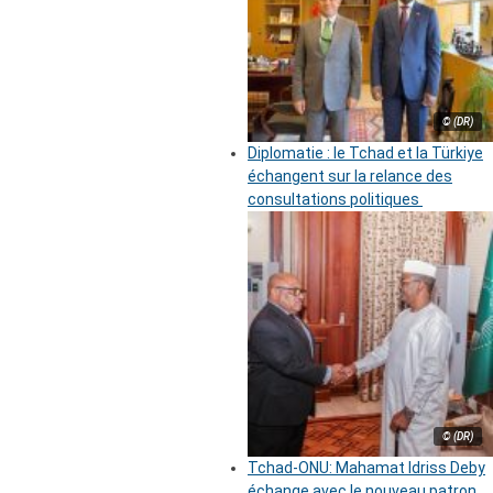
© (DR)
Diplomatie : le Tchad et la Türkiye
échangent sur la relance des
consultations politiques
© (DR)
Tchad-ONU: Mahamat Idriss Deby
échange avec le nouveau patron