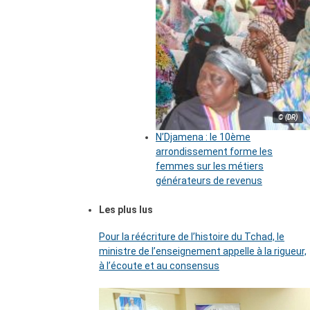
© (DR)
N’Djamena : le 10ème
arrondissement forme les
femmes sur les métiers
générateurs de revenus
Les plus lus
Pour la réécriture de l’histoire du Tchad, le
ministre de l’enseignement appelle à la rigueur,
à l’écoute et au consensus