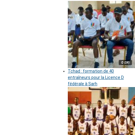
© (DR)
Tchad : formation de 40
entraîneurs pour la Licence D
fédérale à Sarh