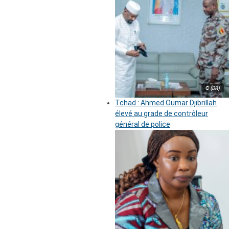
© (DR)
Tchad : Ahmed Oumar Djibrillah
élevé au grade de contrôleur
général de police