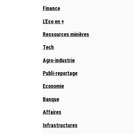
Finance
L'Eco en +
Ressources minières
Tech
Agro-industrie
Publi-reportage
Economie
Banque
Affaires
Infrastructures