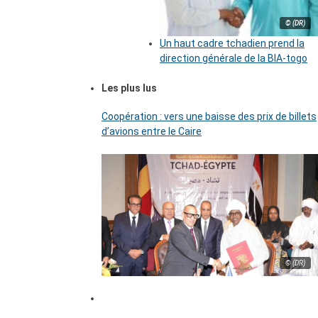
© (DR)
Un haut cadre tchadien prend la
direction générale de la BIA-togo
Les plus lus
Coopération : vers une baisse des prix de billets
d’avions entre le Caire
© (DR)