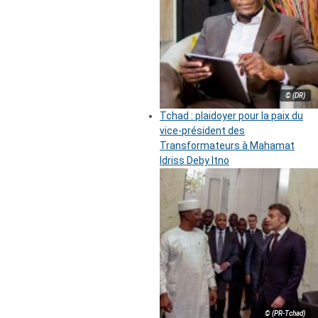
© (DR)
Tchad : plaidoyer pour la paix du
vice-président des
Transformateurs à Mahamat
Idriss Deby Itno
© (PR-Tchad)