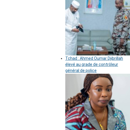
© (DR)
Tchad : Ahmed Oumar Djibrillah
élevé au grade de contrôleur
général de police