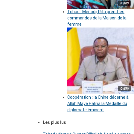
© (DR)
Tchad : Menodji Rita prend les
commandes de la Maison de la
femme
© (DR)
Coopération : la Chine décerne à
Allah Maye Halina la Médaille du
diplomate éminent
Les plus lus