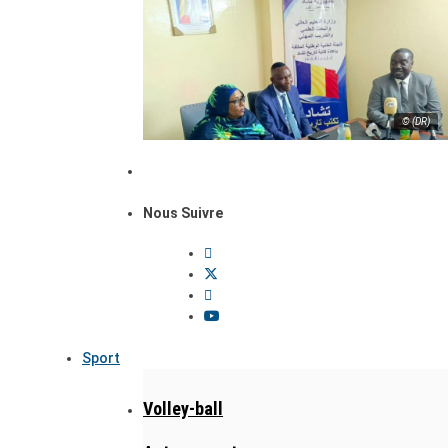
© (DR)
Nous Suivre
Sport
Volley-ball