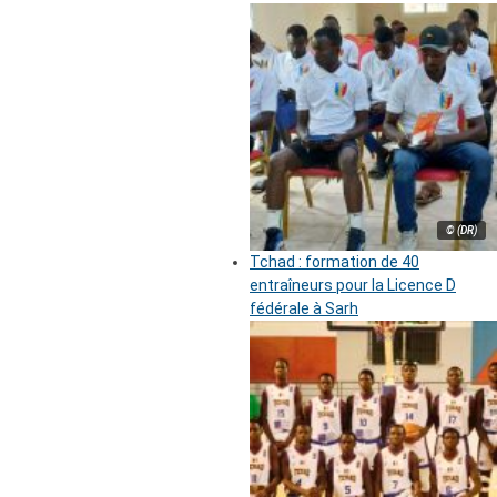
© (DR)
Tchad : formation de 40
entraîneurs pour la Licence D
fédérale à Sarh