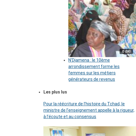
© (DR)
N’Djamena : le 10ème
arrondissement forme les
femmes sur les métiers
générateurs de revenus
Les plus lus
Pour la réécriture de l’histoire du Tchad, le
ministre de l’enseignement appelle à la rigueur,
à l’écoute et au consensus