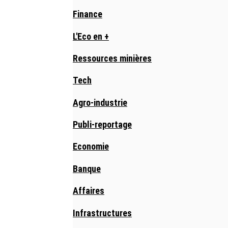
Finance
L'Eco en +
Ressources minières
Tech
Agro-industrie
Publi-reportage
Economie
Banque
Affaires
Infrastructures