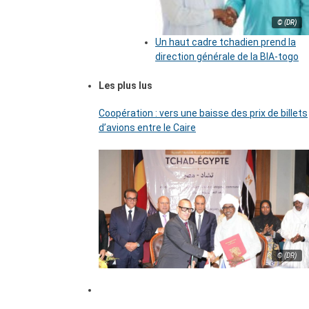
© (DR)
Un haut cadre tchadien prend la
direction générale de la BIA-togo
Les plus lus
Coopération : vers une baisse des prix de billets
d’avions entre le Caire
© (DR)