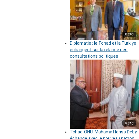
© (DR)
Diplomatie : le Tchad et la Türkiye
échangent sur la relance des
consultations politiques
© (DR)
Tchad-ONU: Mahamat Idriss Deby
échange avec le nouveau patron