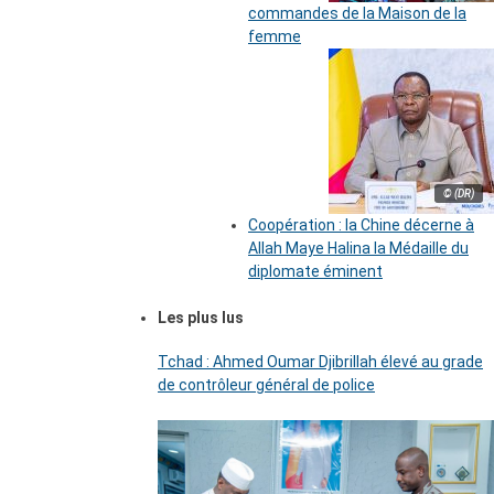
commandes de la Maison de la
femme
© (DR)
Coopération : la Chine décerne à
Allah Maye Halina la Médaille du
diplomate éminent
Les plus lus
Tchad : Ahmed Oumar Djibrillah élevé au grade
de contrôleur général de police