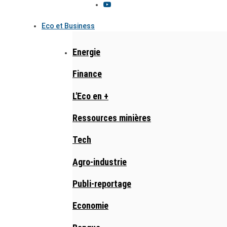
Eco et Business
Energie
Finance
L'Eco en +
Ressources minières
Tech
Agro-industrie
Publi-reportage
Economie