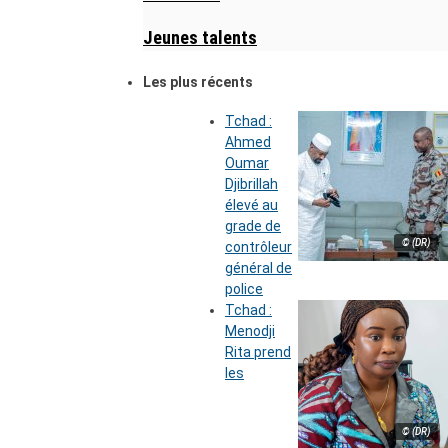
Jeunes talents
Les plus récents
Tchad :
Ahmed
Oumar
Djibrillah
élevé au
grade de
© (DR)
contrôleur
général de
police
Tchad :
Menodji
Rita prend
les
© (DR)