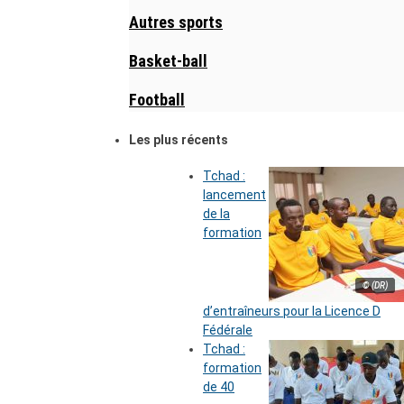
Autres sports
Basket-ball
Football
Les plus récents
Tchad :
lancement
de la
formation
© (DR)
d’entraîneurs pour la Licence D
Fédérale
Tchad :
formation
de 40