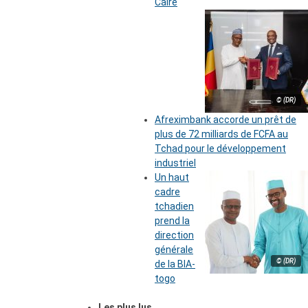
Caire
© (DR)
Afreximbank accorde un prêt de
plus de 72 milliards de FCFA au
Tchad pour le développement
industriel
Un haut
cadre
tchadien
prend la
direction
générale
© (DR)
de la BIA-
togo
Les plus lus