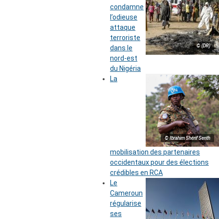
condamne
l’odieuse
attaque
terroriste
© (DR)
dans le
nord-est
du Nigéria
La
© Ibrahim Shérif Senth
mobilisation des partenaires
occidentaux pour des élections
crédibles en RCA
Le
Cameroun
régularise
ses