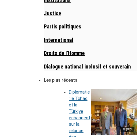
Institutions
Justice
Partis politiques
International
Droits de l'Homme
Dialogue national inclusif et souverain
Les plus récents
Diplomatie
: le Tchad
et la
Türkiye
échangent
sur la
© (DR)
relance