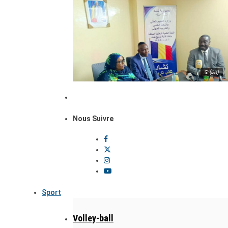
© (DR)
Nous Suivre
Sport
Volley-ball