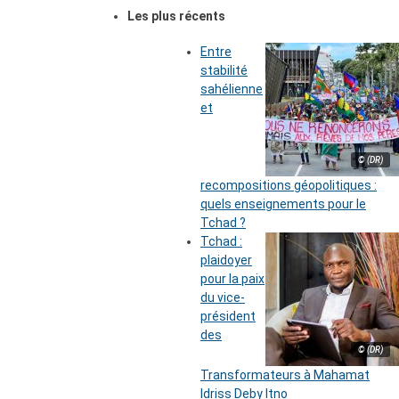
Les plus récents
Entre
stabilité
sahélienne
et
© (DR)
recompositions géopolitiques :
quels enseignements pour le
Tchad ?
Tchad :
plaidoyer
pour la paix
du vice-
président
des
© (DR)
Transformateurs à Mahamat
Idriss Deby Itno