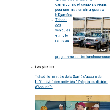
camerounais et congolais réunis
pour une mission chirurgicale à
N’Djaména
Tchad :
des
véhicules
et moto
remis au
© (DR)
programme contre l’onchocercose
Les plus lus
Tchad : le ministre de la Santé s’assure de
l’effectivité des activités à l’hôpital du district
d’Aboudeïa