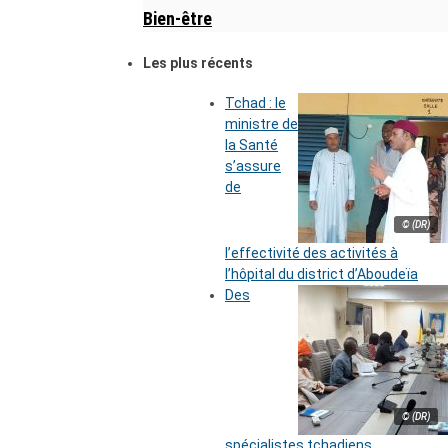
Bien-être
Les plus récents
Tchad : le
ministre de
la Santé
s’assure
de
© (DR)
l’effectivité des activités à
l’hôpital du district d’Aboudeïa
Des
© (DR)
spécialistes tchadiens,