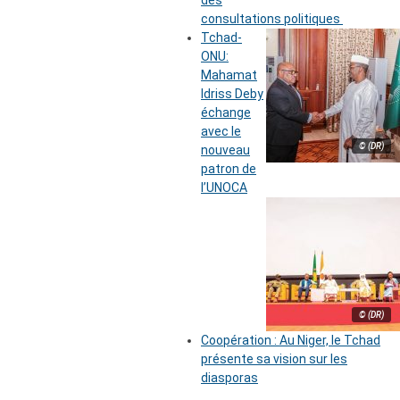
des
consultations politiques
Tchad-
ONU:
Mahamat
Idriss Deby
échange
avec le
© (DR)
nouveau
patron de
l’UNOCA
© (DR)
Coopération : Au Niger, le Tchad
présente sa vision sur les
diasporas