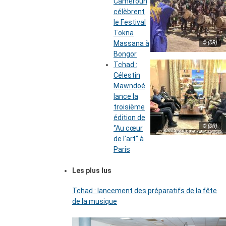
Cameroun
célèbrent
le Festival
Tokna
Massana à
© (DR)
Bongor
Tchad :
Célestin
Mawndoé
lance la
troisième
édition de
© (DR)
‘’Au cœur
de l’art’’ à
Paris
Les plus lus
Tchad : lancement des préparatifs de la fête
de la musique