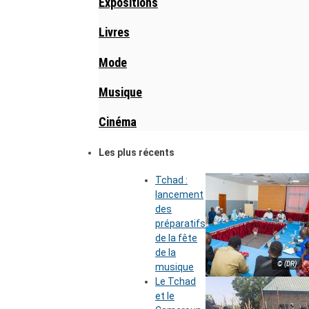
Expositions
Livres
Mode
Musique
Cinéma
Les plus récents
Tchad :
lancement
des
préparatifs
de la fête
de la
© (DR)
musique
Le Tchad
et le