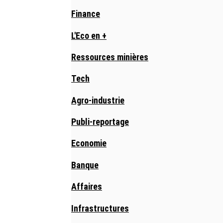
Finance
L'Eco en +
Ressources minières
Tech
Agro-industrie
Publi-reportage
Economie
Banque
Affaires
Infrastructures