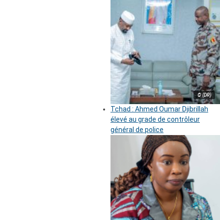
© (DR)
Tchad : Ahmed Oumar Djibrillah
élevé au grade de contrôleur
général de police