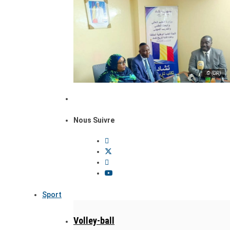
© (DR)
Nous Suivre
Sport
Volley-ball