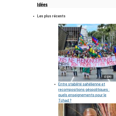
Idées
Les plus récents
© (DR)
Entre stabilité sahélienne et
recompositions géopolitiques :
quels enseignements pour le
Tchad ?