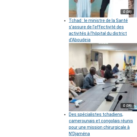
© (DR)
Tchad : le ministre de la Santé
s’assure de l’effectivité des
activités à l’hôpital du district
d’Aboudeïa
© (DR)
Des spécialistes tchadiens,
camerounais et congolais réunis
pour une mission chirurgicale à
N’Djaména