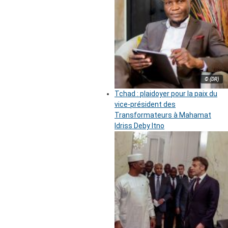
© (DR)
Tchad : plaidoyer pour la paix du
vice-président des
Transformateurs à Mahamat
Idriss Deby Itno