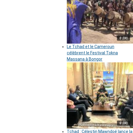
© (DR)
Le Tchad et le Cameroun
célèbrent le Festival Tokna
Massana à Bongor
© (DR)
Tchad : Célestin Mawndoé lance la