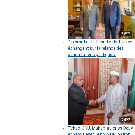
© (DR)
Diplomatie : le Tchad et la Türkiye
échangent sur la relance des
consultations politiques
© (DR)
Tchad-ONU: Mahamat Idriss Deby
échange avec le nouveau patron