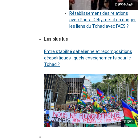
© (PR-Tchad)
Rétablissement des relations
avec Paris : Déby met-il en danger
les liens du Tchad avec l’AES ?
Les plus lus
Entre stabilité sahélienne et recompositions
géopolitiques : quels enseignements pour le
Tchad ?
© (DR)