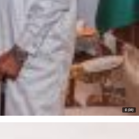
© (DR)