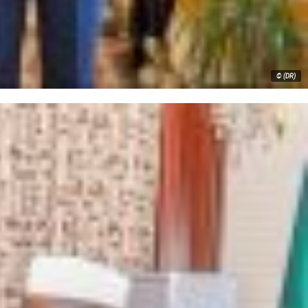
© (DR)