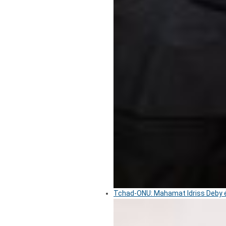
Tchad-ONU: Mahamat Idriss Deby é