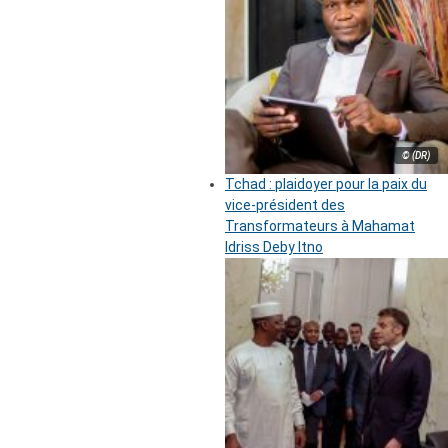
© (DR)
Tchad : plaidoyer pour la paix du
vice-président des
Transformateurs à Mahamat
Idriss Deby Itno