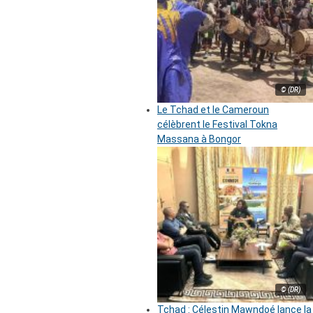
© (DR)
Le Tchad et le Cameroun
célèbrent le Festival Tokna
Massana à Bongor
© (DR)
Tchad : Célestin Mawndoé lance la