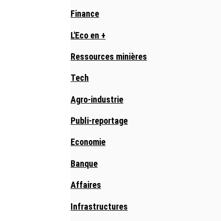
Finance
L'Eco en +
Ressources minières
Tech
Agro-industrie
Publi-reportage
Economie
Banque
Affaires
Infrastructures