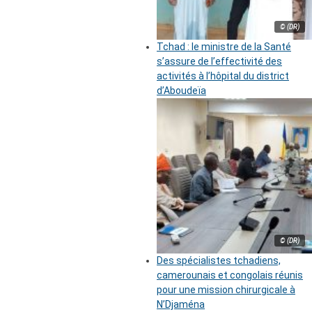
© (DR)
Tchad : le ministre de la Santé
s’assure de l’effectivité des
activités à l’hôpital du district
d’Aboudeïa
© (DR)
Des spécialistes tchadiens,
camerounais et congolais réunis
pour une mission chirurgicale à
N’Djaména