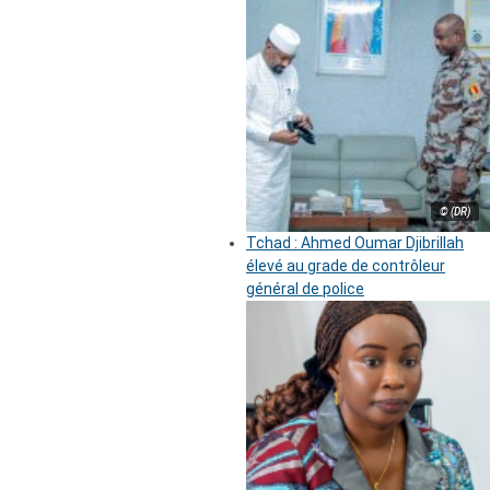
© (DR)
Tchad : Ahmed Oumar Djibrillah
élevé au grade de contrôleur
général de police