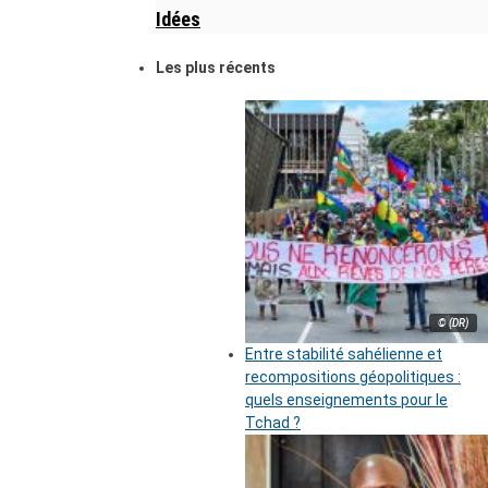
Idées
Les plus récents
© (DR)
Entre stabilité sahélienne et
recompositions géopolitiques :
quels enseignements pour le
Tchad ?