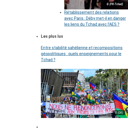
© (PR-Tchad)
Rétablissement des relations
avec Paris : Déby met-il en danger
les liens du Tchad avec l’AES ?
Les plus lus
Entre stabilité sahélienne et recompositions
géopolitiques : quels enseignements pour le
Tchad ?
© (DR)