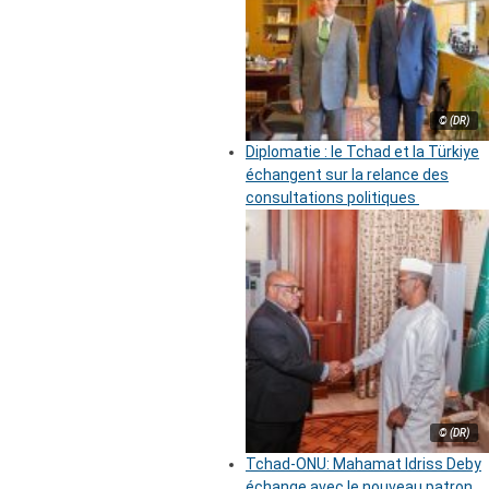
© (DR)
Diplomatie : le Tchad et la Türkiye
échangent sur la relance des
consultations politiques
© (DR)
Tchad-ONU: Mahamat Idriss Deby
échange avec le nouveau patron