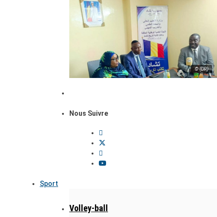
© (DR)
Nous Suivre
Sport
Volley-ball