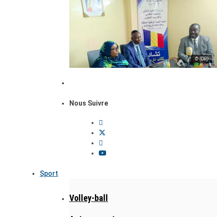
© (DR)
Nous Suivre
Sport
Volley-ball