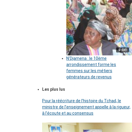
© (DR)
N’Djamena : le 10ème
arrondissement forme les
femmes sur les métiers
générateurs de revenus
Les plus lus
Pour la réécriture de l’histoire du Tchad, le
ministre de l’enseignement appelle à la rigueur,
à l’écoute et au consensus