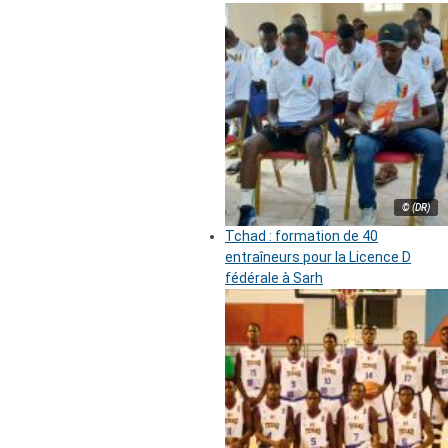
© (DR)
Tchad : formation de 40
entraîneurs pour la Licence D
fédérale à Sarh