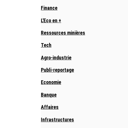
Finance
L'Eco en +
Ressources minières
Tech
Agro-industrie
Publi-reportage
Economie
Banque
Affaires
Infrastructures