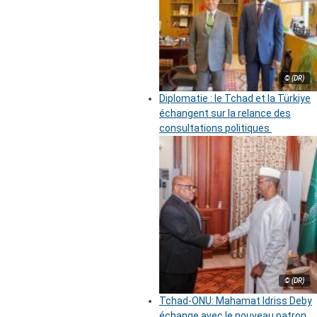
© (DR)
Diplomatie : le Tchad et la Türkiye
échangent sur la relance des
consultations politiques
© (DR)
Tchad-ONU: Mahamat Idriss Deby
échange avec le nouveau patron