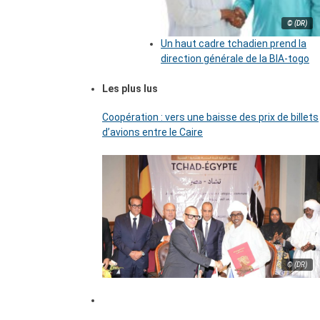
© (DR)
Un haut cadre tchadien prend la
direction générale de la BIA-togo
Les plus lus
Coopération : vers une baisse des prix de billets
d’avions entre le Caire
© (DR)