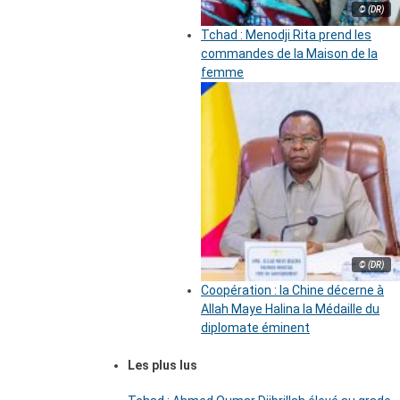
© (DR)
Tchad : Menodji Rita prend les
commandes de la Maison de la
femme
© (DR)
Coopération : la Chine décerne à
Allah Maye Halina la Médaille du
diplomate éminent
Les plus lus