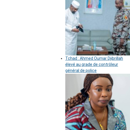
© (DR)
Tchad : Ahmed Oumar Djibrillah
élevé au grade de contrôleur
général de police