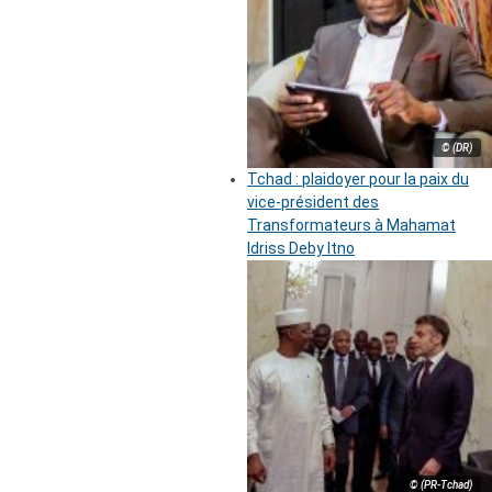
© (DR)
Tchad : plaidoyer pour la paix du
vice-président des
Transformateurs à Mahamat
Idriss Deby Itno
© (PR-Tchad)