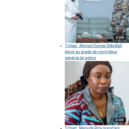
© (DR)
Tchad : Ahmed Oumar Djibrillah
élevé au grade de contrôleur
général de police
© (DR)
Tchad : Menodji Rita prend les