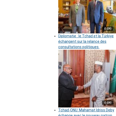
© (DR)
Diplomatie : le Tchad et la Türkiye
échangent sur la relance des
consultations politiques
© (DR)
Tchad-ONU: Mahamat Idriss Deby
échange avec le nouveau patron