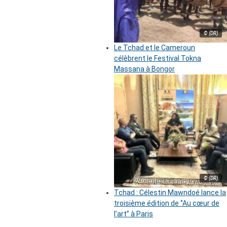
© (DR)
Le Tchad et le Cameroun
célèbrent le Festival Tokna
Massana à Bongor
© (DR)
Tchad : Célestin Mawndoé lance la
troisième édition de ‘’Au cœur de
l’art’’ à Paris