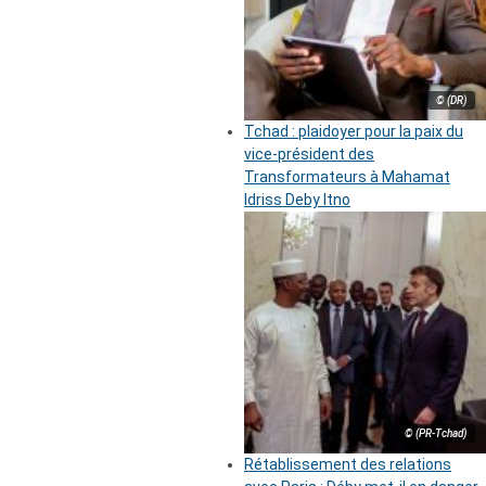
© (DR)
Tchad : plaidoyer pour la paix du
vice-président des
Transformateurs à Mahamat
Idriss Deby Itno
© (PR-Tchad)
Rétablissement des relations