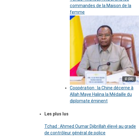
commandes de la Maison de la
femme
© (DR)
Coopération : la Chine décerne à
Allah Maye Halina la Médaille du
diplomate éminent
Les plus lus
Tchad : Ahmed Oumar Djibrillah élevé au grade
de contrôleur général de police