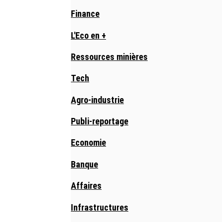
Finance
L'Eco en +
Ressources minières
Tech
Agro-industrie
Publi-reportage
Economie
Banque
Affaires
Infrastructures