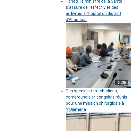
Tchad : le ministre de la Santé
s’assure de l’effectivité des
activités à l’hôpital du district
d’Aboudeïa
© (DR)
Des spécialistes tchadiens,
camerounais et congolais réunis
pour une mission chirurgicale à
N’Djaména