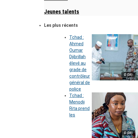
Jeunes talents
Les plus récents
Tchad :
Ahmed
Oumar
Djibrillah
élevé au
grade de
© (DR)
contrôleur
général de
police
Tchad :
Menodji
Rita prend
les
© (DR)