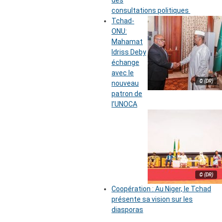
des
consultations politiques
Tchad-
ONU:
Mahamat
Idriss Deby
échange
avec le
© (DR)
nouveau
patron de
l’UNOCA
© (DR)
Coopération : Au Niger, le Tchad
présente sa vision sur les
diasporas