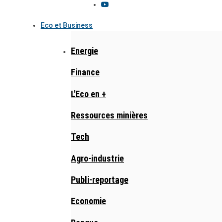
Eco et Business
Energie
Finance
L'Eco en +
Ressources minières
Tech
Agro-industrie
Publi-reportage
Economie