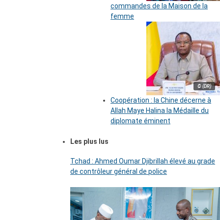
commandes de la Maison de la
femme
© (DR)
Coopération : la Chine décerne à
Allah Maye Halina la Médaille du
diplomate éminent
Les plus lus
Tchad : Ahmed Oumar Djibrillah élevé au grade
de contrôleur général de police