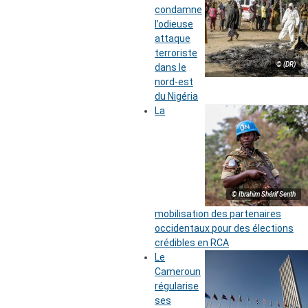
condamne
l’odieuse
attaque
terroriste
© (DR)
dans le
nord-est
du Nigéria
La
© Ibrahim Shérif Senth
mobilisation des partenaires
occidentaux pour des élections
crédibles en RCA
Le
Cameroun
régularise
ses