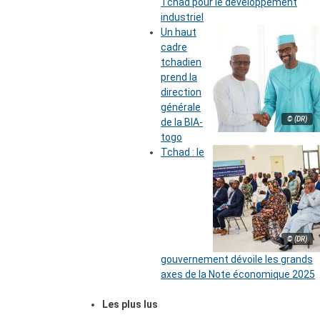
Tchad pour le développement
industriel
Un haut
cadre
tchadien
prend la
direction
générale
© (DR)
de la BIA-
togo
Tchad : le
© (DR)
gouvernement dévoile les grands
axes de la Note économique 2025
Les plus lus