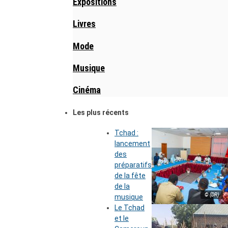
Expositions
Livres
Mode
Musique
Cinéma
Les plus récents
Tchad :
lancement
des
préparatifs
de la fête
de la
© (DR)
musique
Le Tchad
et le