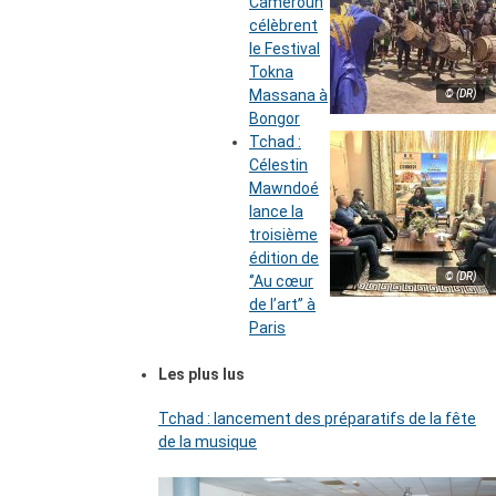
Cameroun
célèbrent
le Festival
Tokna
Massana à
© (DR)
Bongor
Tchad :
Célestin
Mawndoé
lance la
troisième
édition de
© (DR)
‘’Au cœur
de l’art’’ à
Paris
Les plus lus
Tchad : lancement des préparatifs de la fête
de la musique