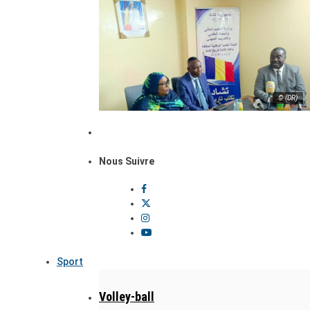
© (DR)
Nous Suivre
Sport
Volley-ball