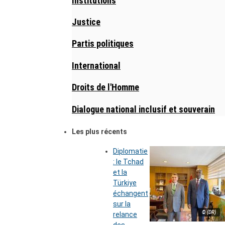
Institutions
Justice
Partis politiques
International
Droits de l'Homme
Dialogue national inclusif et souverain
Les plus récents
Diplomatie
: le Tchad
et la
Türkiye
échangent
sur la
© (DR)
relance