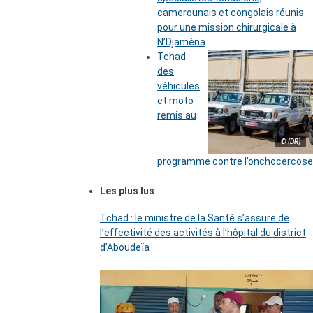
camerounais et congolais réunis
pour une mission chirurgicale à
N’Djaména
Tchad :
des
véhicules
et moto
remis au
© (DR)
programme contre l’onchocercose
Les plus lus
Tchad : le ministre de la Santé s’assure de
l’effectivité des activités à l’hôpital du district
d’Aboudeïa