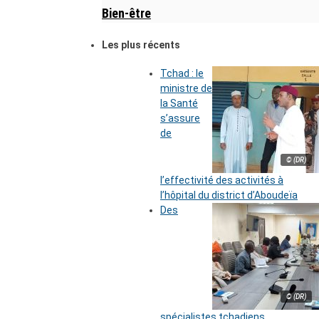
Bien-être
Les plus récents
Tchad : le
ministre de
la Santé
s’assure
de
© (DR)
l’effectivité des activités à
l’hôpital du district d’Aboudeïa
Des
© (DR)
spécialistes tchadiens,