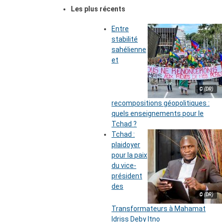
Les plus récents
Entre
stabilité
sahélienne
et
© (DR)
recompositions géopolitiques :
quels enseignements pour le
Tchad ?
Tchad :
plaidoyer
pour la paix
du vice-
président
des
© (DR)
Transformateurs à Mahamat
Idriss Deby Itno