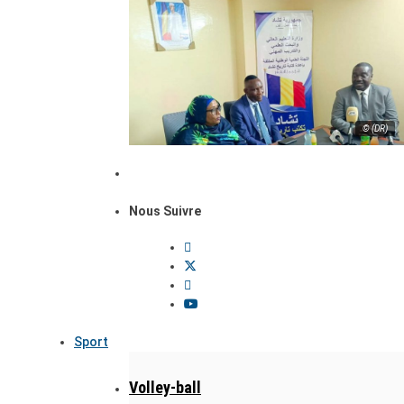
© (DR)
Nous Suivre
Sport
Volley-ball