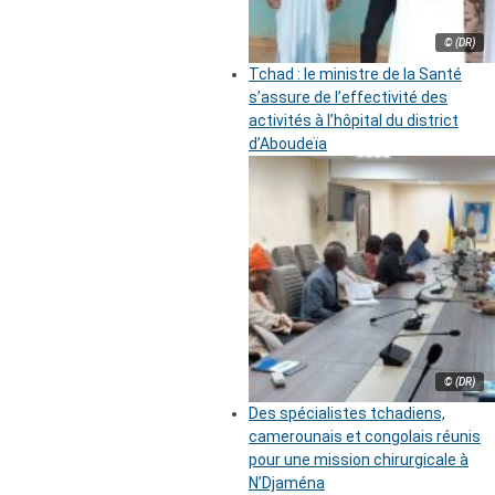
© (DR)
Tchad : le ministre de la Santé
s’assure de l’effectivité des
activités à l’hôpital du district
d’Aboudeïa
© (DR)
Des spécialistes tchadiens,
camerounais et congolais réunis
pour une mission chirurgicale à
N’Djaména