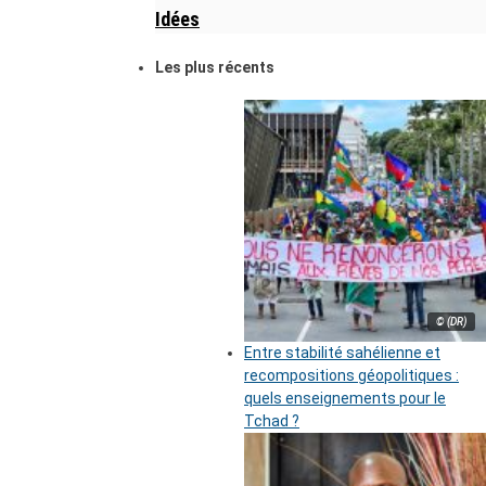
Idées
Les plus récents
© (DR)
Entre stabilité sahélienne et
recompositions géopolitiques :
quels enseignements pour le
Tchad ?