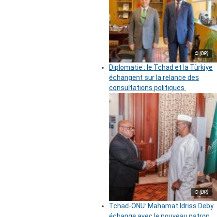
© (DR)
Diplomatie : le Tchad et la Türkiye
échangent sur la relance des
consultations politiques
© (DR)
Tchad-ONU: Mahamat Idriss Deby
échange avec le nouveau patron