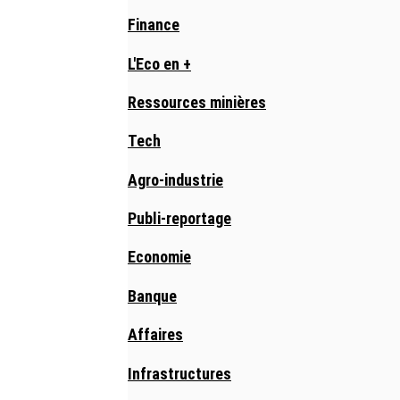
Finance
L'Eco en +
Ressources minières
Tech
Agro-industrie
Publi-reportage
Economie
Banque
Affaires
Infrastructures