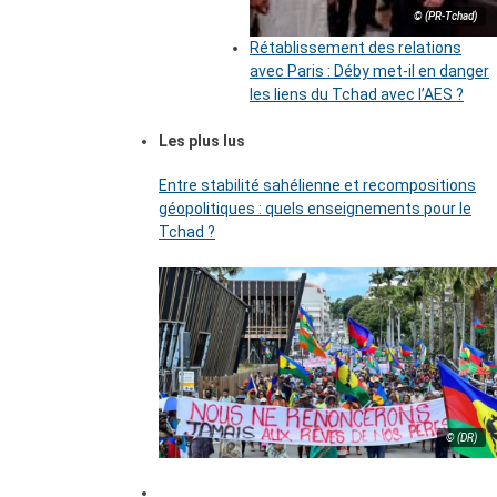
© (PR-Tchad)
Rétablissement des relations
avec Paris : Déby met-il en danger
les liens du Tchad avec l’AES ?
Les plus lus
Entre stabilité sahélienne et recompositions
géopolitiques : quels enseignements pour le
Tchad ?
© (DR)