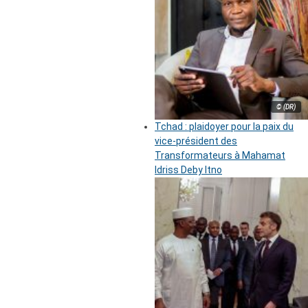
© (DR)
Tchad : plaidoyer pour la paix du
vice-président des
Transformateurs à Mahamat
Idriss Deby Itno