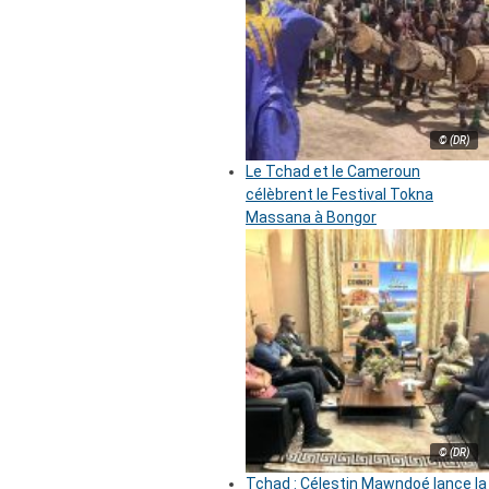
© (DR)
Le Tchad et le Cameroun
célèbrent le Festival Tokna
Massana à Bongor
© (DR)
Tchad : Célestin Mawndoé lance la