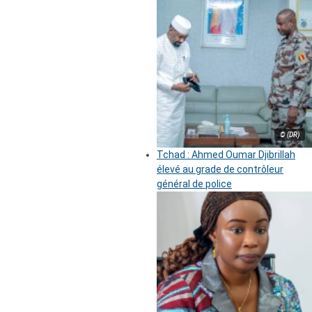
© (DR)
Tchad : Ahmed Oumar Djibrillah
élevé au grade de contrôleur
général de police