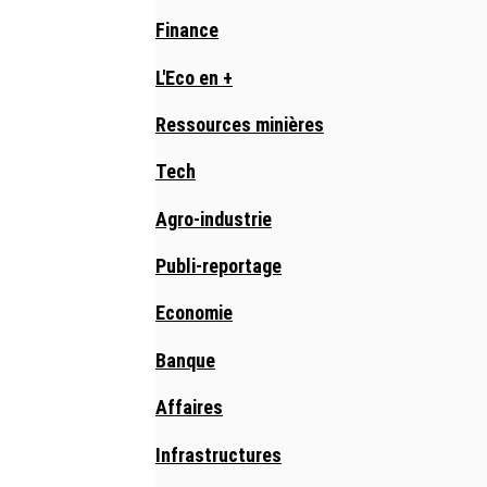
Finance
L'Eco en +
Ressources minières
Tech
Agro-industrie
Publi-reportage
Economie
Banque
Affaires
Infrastructures