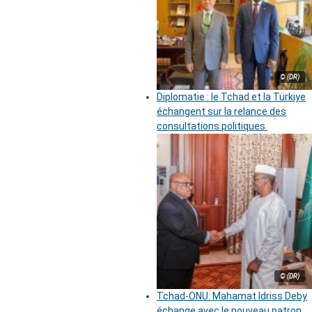
© (DR)
Diplomatie : le Tchad et la Türkiye
échangent sur la relance des
consultations politiques
© (DR)
Tchad-ONU: Mahamat Idriss Deby
échange avec le nouveau patron