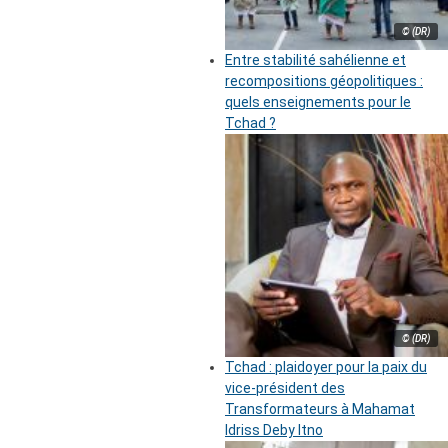
© (DR)
Entre stabilité sahélienne et
recompositions géopolitiques :
quels enseignements pour le
Tchad ?
© (DR)
Tchad : plaidoyer pour la paix du
vice-président des
Transformateurs à Mahamat
Idriss Deby Itno