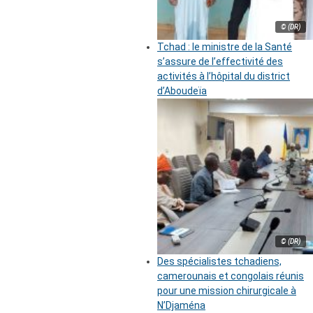
© (DR)
Tchad : le ministre de la Santé
s’assure de l’effectivité des
activités à l’hôpital du district
d’Aboudeïa
© (DR)
Des spécialistes tchadiens,
camerounais et congolais réunis
pour une mission chirurgicale à
N’Djaména