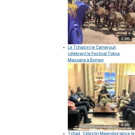
© (DR)
Le Tchad et le Cameroun
célèbrent le Festival Tokna
Massana à Bongor
© (DR)
Tchad : Célestin Mawndoé lance la