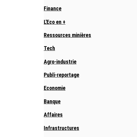
Finance
L'Eco en +
Ressources minières
Tech
Agro-industrie
Publi-reportage
Economie
Banque
Affaires
Infrastructures