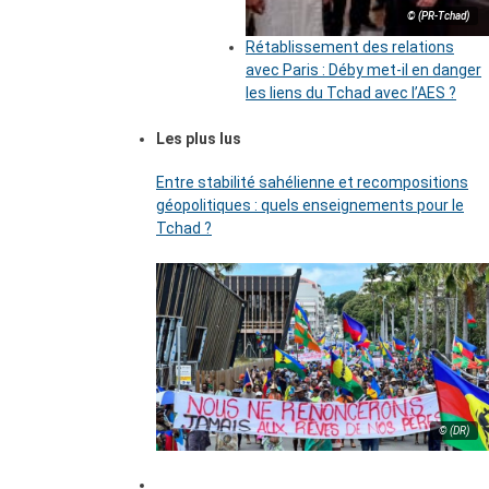
© (PR-Tchad)
Rétablissement des relations
avec Paris : Déby met-il en danger
les liens du Tchad avec l’AES ?
Les plus lus
Entre stabilité sahélienne et recompositions
géopolitiques : quels enseignements pour le
Tchad ?
© (DR)