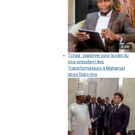
© (DR)
Tchad : plaidoyer pour la paix du
vice-président des
Transformateurs à Mahamat
Idriss Deby Itno