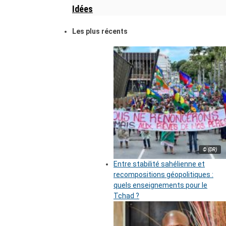
Idées
Les plus récents
© (DR)
Entre stabilité sahélienne et
recompositions géopolitiques :
quels enseignements pour le
Tchad ?