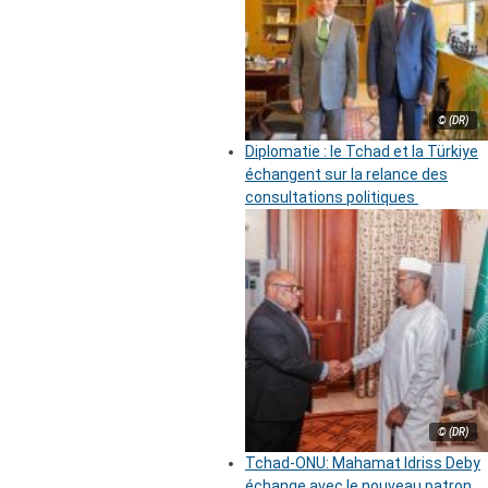
© (DR)
Diplomatie : le Tchad et la Türkiye
échangent sur la relance des
consultations politiques
© (DR)
Tchad-ONU: Mahamat Idriss Deby
échange avec le nouveau patron