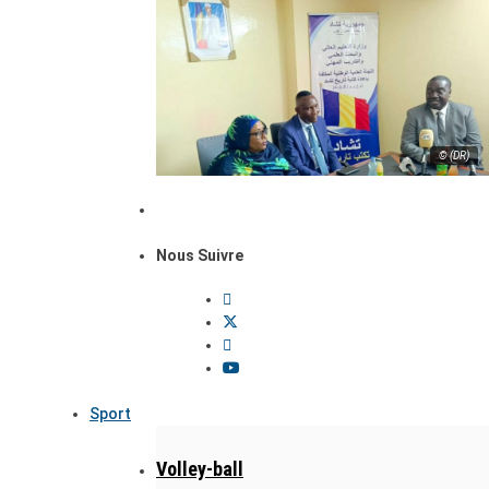
© (DR)
Nous Suivre
Sport
Volley-ball