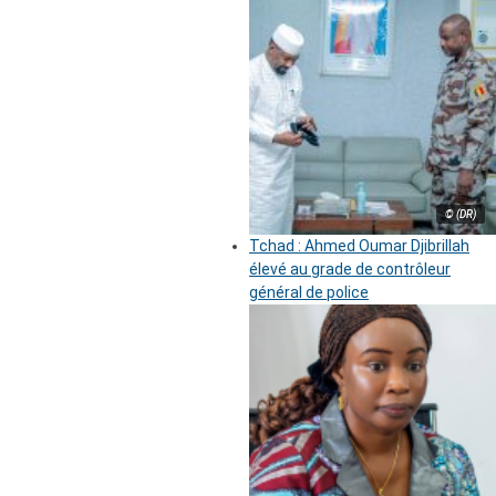
© (DR)
Tchad : Ahmed Oumar Djibrillah
élevé au grade de contrôleur
général de police