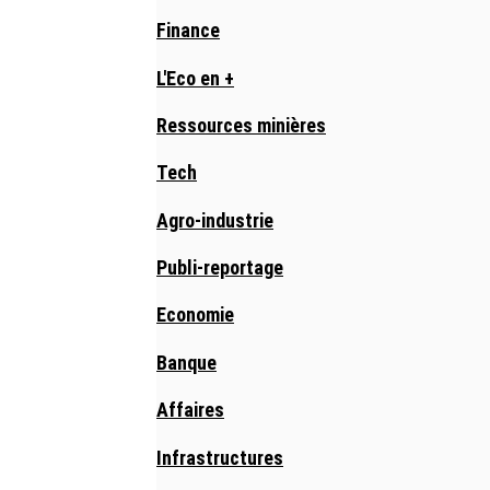
Finance
L'Eco en +
Ressources minières
Tech
Agro-industrie
Publi-reportage
Economie
Banque
Affaires
Infrastructures