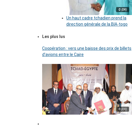
© (DR)
Un haut cadre tchadien prend la
direction générale de la BIA-togo
Les plus lus
Coopération : vers une baisse des prix de billets
d’avions entre le Caire
© (DR)