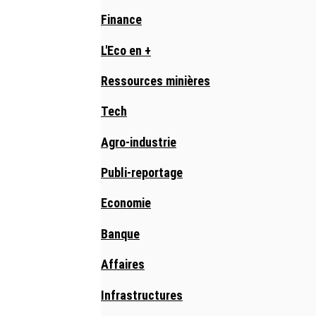
Finance
L'Eco en +
Ressources minières
Tech
Agro-industrie
Publi-reportage
Economie
Banque
Affaires
Infrastructures