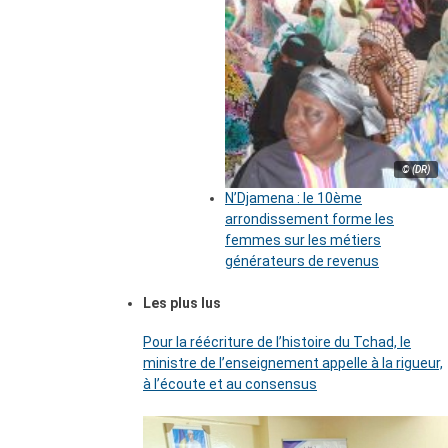
© (DR)
N’Djamena : le 10ème
arrondissement forme les
femmes sur les métiers
générateurs de revenus
Les plus lus
Pour la réécriture de l’histoire du Tchad, le
ministre de l’enseignement appelle à la rigueur,
à l’écoute et au consensus