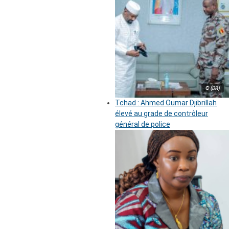
© (DR)
Tchad : Ahmed Oumar Djibrillah
élevé au grade de contrôleur
général de police