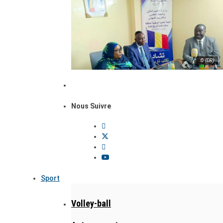
© (DR)
Nous Suivre
Sport
Volley-ball