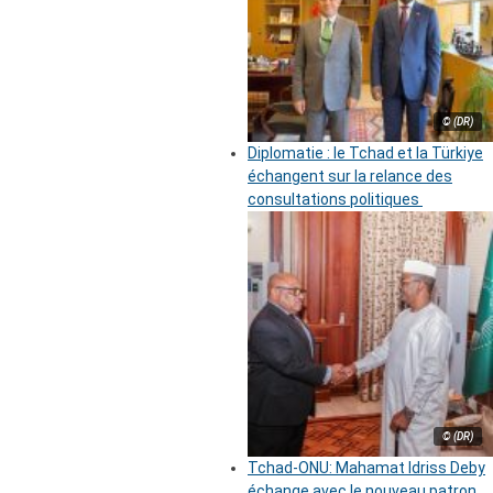
© (DR)
Diplomatie : le Tchad et la Türkiye
échangent sur la relance des
consultations politiques
© (DR)
Tchad-ONU: Mahamat Idriss Deby
échange avec le nouveau patron