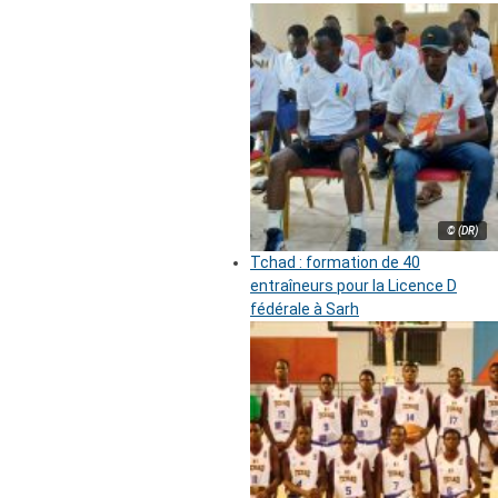
© (DR)
Tchad : formation de 40
entraîneurs pour la Licence D
fédérale à Sarh