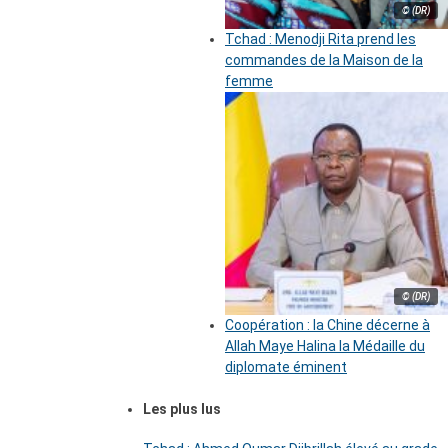
© (DR)
Tchad : Menodji Rita prend les
commandes de la Maison de la
femme
© (DR)
Coopération : la Chine décerne à
Allah Maye Halina la Médaille du
diplomate éminent
Les plus lus