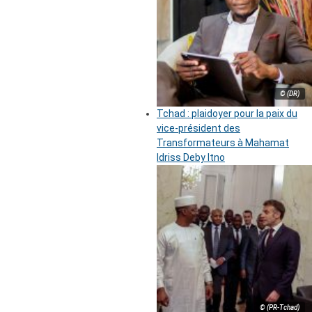
© (DR)
Tchad : plaidoyer pour la paix du
vice-président des
Transformateurs à Mahamat
Idriss Deby Itno
© (PR-Tchad)