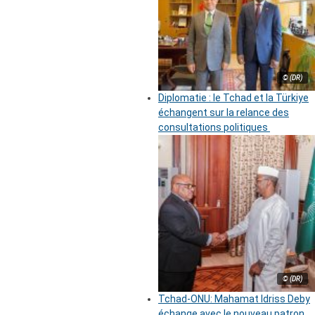
© (DR)
Diplomatie : le Tchad et la Türkiye
échangent sur la relance des
consultations politiques
© (DR)
Tchad-ONU: Mahamat Idriss Deby
échange avec le nouveau patron