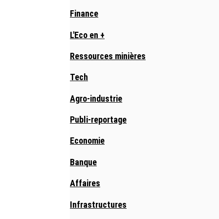
Finance
L'Eco en +
Ressources minières
Tech
Agro-industrie
Publi-reportage
Economie
Banque
Affaires
Infrastructures