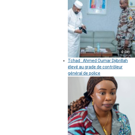
© (DR)
Tchad : Ahmed Oumar Djibrillah
élevé au grade de contrôleur
général de police