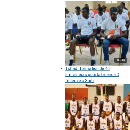
© (DR)
Tchad : formation de 40
entraîneurs pour la Licence D
fédérale à Sarh