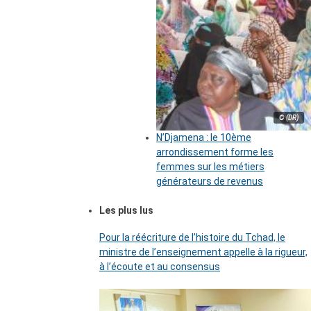
© (DR)
N’Djamena : le 10ème
arrondissement forme les
femmes sur les métiers
générateurs de revenus
Les plus lus
Pour la réécriture de l’histoire du Tchad, le
ministre de l’enseignement appelle à la rigueur,
à l’écoute et au consensus