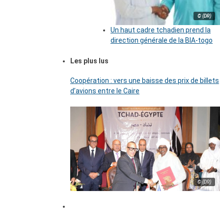
© (DR)
Un haut cadre tchadien prend la
direction générale de la BIA-togo
Les plus lus
Coopération : vers une baisse des prix de billets
d’avions entre le Caire
© (DR)