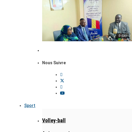
© (DR)
Nous Suivre
Sport
Volley-ball