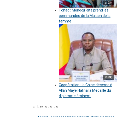
© (DR)
Tchad : Menodji Rita prend les
commandes de la Maison de la
femme
© (DR)
Coopération : la Chine décerne à
Allah Maye Halina la Médaille du
diplomate éminent
Les plus lus