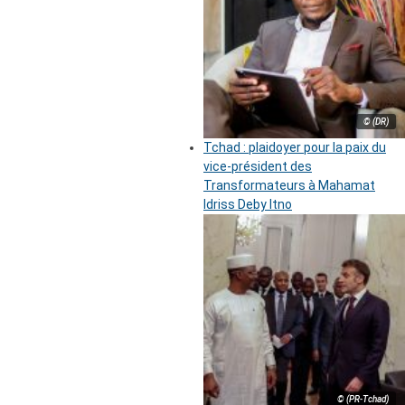
© (DR)
Tchad : plaidoyer pour la paix du
vice-président des
Transformateurs à Mahamat
Idriss Deby Itno
© (PR-Tchad)