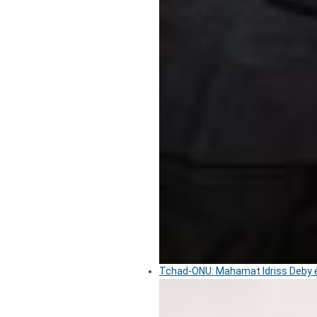
Tchad-ONU: Mahamat Idriss Deby é