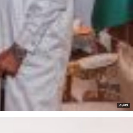
© (DR)