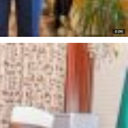
© (DR)