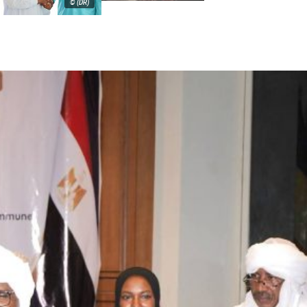
© (DR)