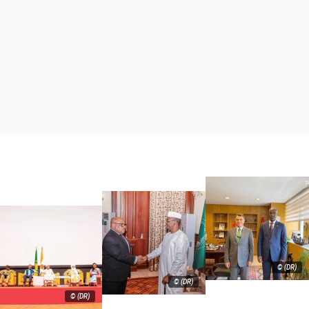
© (DR)
© (DR)
© (DR)