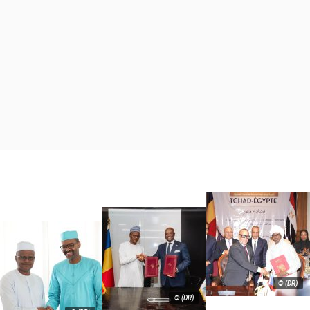
© (DR)
© (DR)