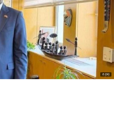
© (DR)