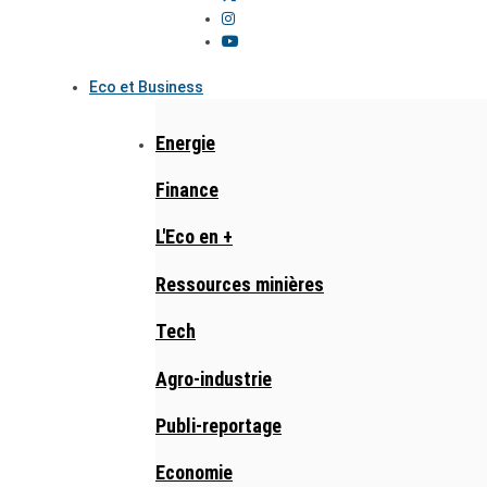
Eco et Business
Energie
Finance
L'Eco en +
Ressources minières
Tech
Agro-industrie
Publi-reportage
Economie