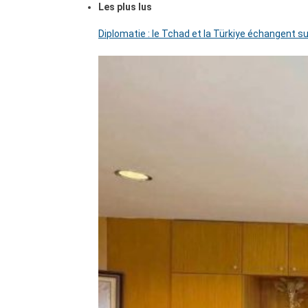
Les plus lus
Diplomatie : le Tchad et la Türkiye échangent su