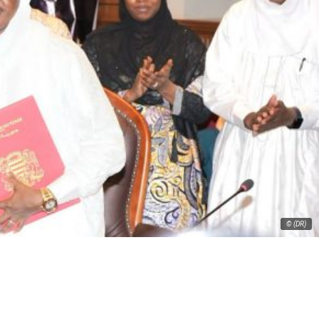
© (DR)