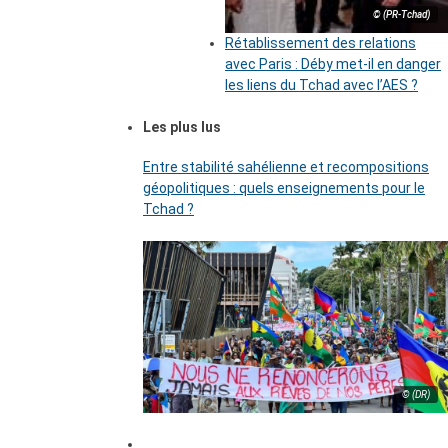
© (PR-Tchad)
Rétablissement des relations
avec Paris : Déby met-il en danger
les liens du Tchad avec l’AES ?
Les plus lus
Entre stabilité sahélienne et recompositions
géopolitiques : quels enseignements pour le
Tchad ?
© (DR)