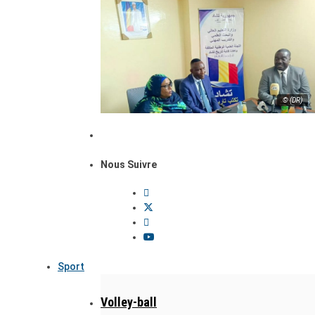
© (DR)
Nous Suivre
Sport
Volley-ball