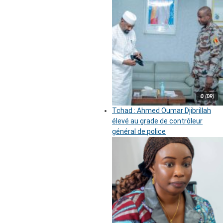
© (DR)
Tchad : Ahmed Oumar Djibrillah
élevé au grade de contrôleur
général de police