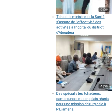
© (DR)
Tchad : le ministre de la Santé
s’assure de l’effectivité des
activités à l’hôpital du district
d’Aboudeïa
© (DR)
Des spécialistes tchadiens,
camerounais et congolais réunis
pour une mission chirurgicale à
N’Djaména