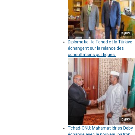
© (DR)
Diplomatie : le Tchad et la Türkiye
échangent sur la relance des
consultations politiques
© (DR)
Tchad-ONU: Mahamat Idriss Deby
échange avec le nouveau patron