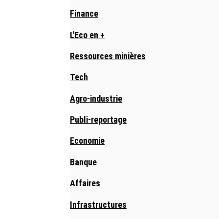
Finance
L'Eco en +
Ressources minières
Tech
Agro-industrie
Publi-reportage
Economie
Banque
Affaires
Infrastructures