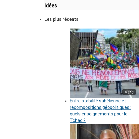
Idées
Les plus récents
© (DR)
Entre stabilité sahélienne et
recompositions géopolitiques :
quels enseignements pour le
Tchad ?