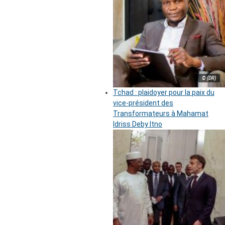
© (DR)
Tchad : plaidoyer pour la paix du
vice-président des
Transformateurs à Mahamat
Idriss Deby Itno