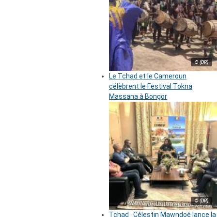
© (DR)
Le Tchad et le Cameroun
célèbrent le Festival Tokna
Massana à Bongor
© (DR)
Tchad : Célestin Mawndoé lance la