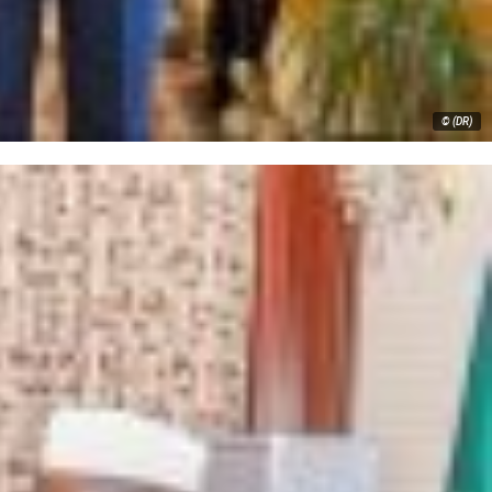
© (DR)