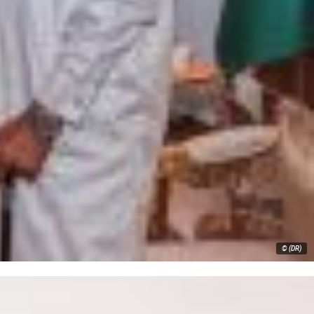
© (DR)