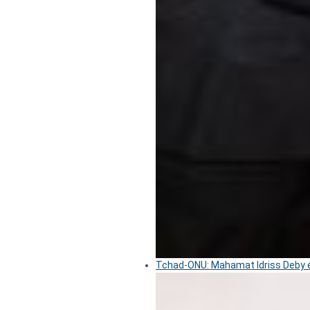
Tchad-ONU: Mahamat Idriss Deby é