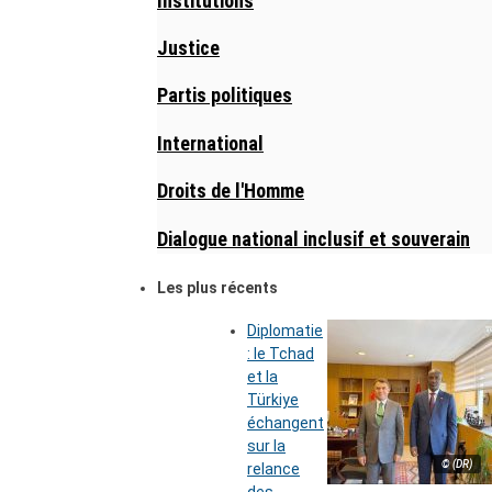
Institutions
Justice
Partis politiques
International
Droits de l'Homme
Dialogue national inclusif et souverain
Les plus récents
Diplomatie
: le Tchad
et la
Türkiye
échangent
sur la
© (DR)
relance