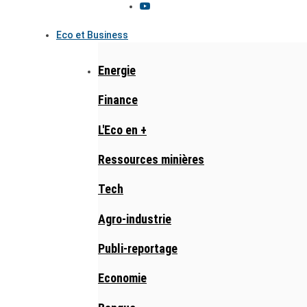
Eco et Business
Energie
Finance
L'Eco en +
Ressources minières
Tech
Agro-industrie
Publi-reportage
Economie