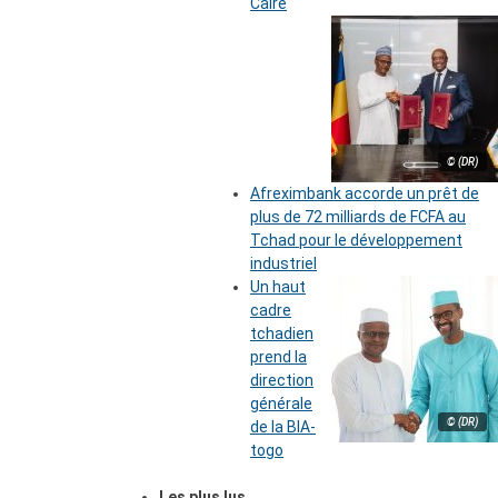
Caire
© (DR)
Afreximbank accorde un prêt de
plus de 72 milliards de FCFA au
Tchad pour le développement
industriel
Un haut
cadre
tchadien
prend la
direction
générale
© (DR)
de la BIA-
togo
Les plus lus