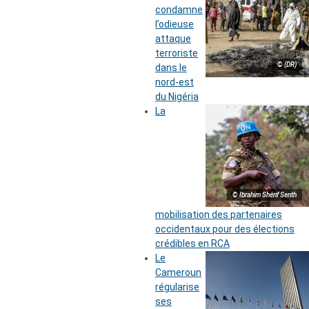
condamne
l’odieuse
attaque
terroriste
© (DR)
dans le
nord-est
du Nigéria
La
© Ibrahim Shérif Senth
mobilisation des partenaires
occidentaux pour des élections
crédibles en RCA
Le
Cameroun
régularise
ses