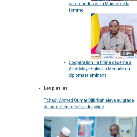
commandes de la Maison de la
femme
© (DR)
Coopération : la Chine décerne à
Allah Maye Halina la Médaille du
diplomate éminent
Les plus lus
Tchad : Ahmed Oumar Djibrillah élevé au grade
de contrôleur général de police