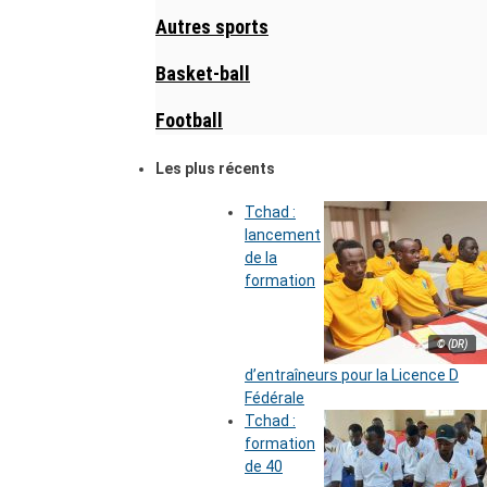
Autres sports
Basket-ball
Football
Les plus récents
Tchad :
lancement
de la
formation
© (DR)
d’entraîneurs pour la Licence D
Fédérale
Tchad :
formation
de 40