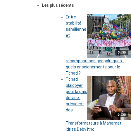
Les plus récents
Entre
stabilité
sahélienne
et
© (DR)
recompositions géopolitiques :
quels enseignements pour le
Tchad ?
Tchad :
plaidoyer
pour la paix
du vice-
président
des
© (DR)
Transformateurs à Mahamat
Idriss Deby Itno