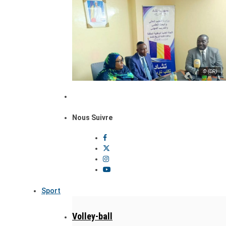
© (DR)
Nous Suivre
Sport
Volley-ball