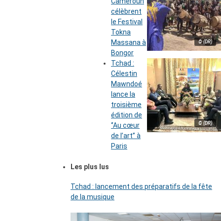
Cameroun
célèbrent
le Festival
Tokna
Massana à
© (DR)
Bongor
Tchad :
Célestin
Mawndoé
lance la
troisième
édition de
© (DR)
‘’Au cœur
de l’art’’ à
Paris
Les plus lus
Tchad : lancement des préparatifs de la fête
de la musique