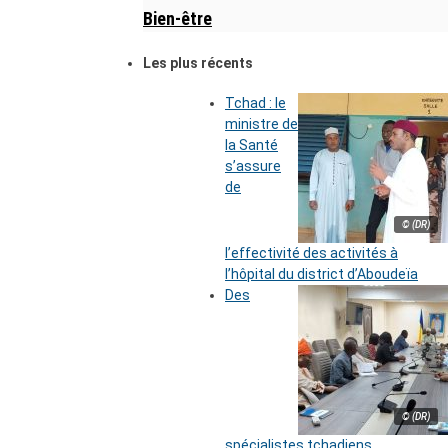
Bien-être
Les plus récents
Tchad : le
ministre de
la Santé
s’assure
de
© (DR)
l’effectivité des activités à
l’hôpital du district d’Aboudeïa
Des
© (DR)
spécialistes tchadiens,