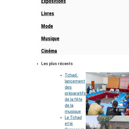
Expositions
Livres
Mode
Musique
Cinéma
Les plus récents
Tchad :
lancement
des
préparatifs
de la fête
de la
© (DR)
musique
Le Tchad
et le