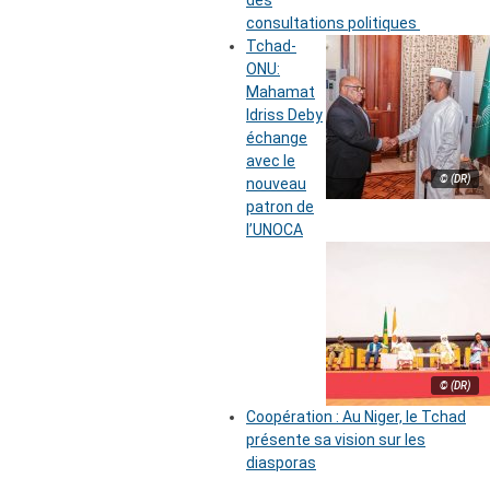
des
consultations politiques
Tchad-
ONU:
Mahamat
Idriss Deby
échange
avec le
© (DR)
nouveau
patron de
l’UNOCA
© (DR)
Coopération : Au Niger, le Tchad
présente sa vision sur les
diasporas