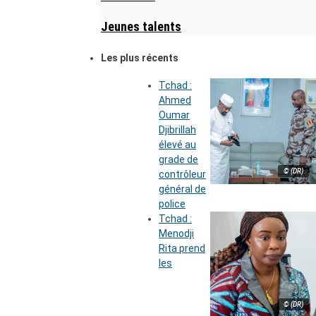
Jeunes talents
Les plus récents
Tchad :
Ahmed
Oumar
Djibrillah
élevé au
grade de
© (DR)
contrôleur
général de
police
Tchad :
Menodji
Rita prend
les
© (DR)