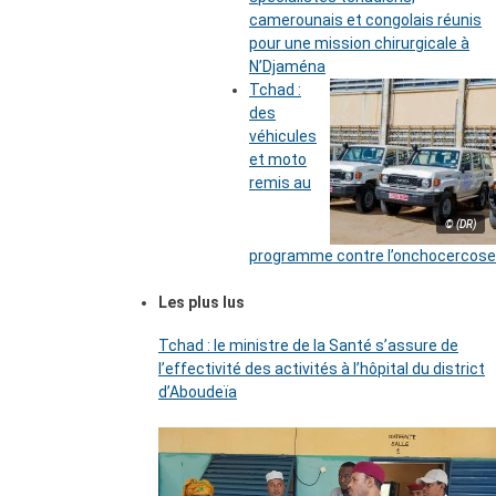
camerounais et congolais réunis
pour une mission chirurgicale à
N’Djaména
Tchad :
des
véhicules
et moto
remis au
© (DR)
programme contre l’onchocercose
Les plus lus
Tchad : le ministre de la Santé s’assure de
l’effectivité des activités à l’hôpital du district
d’Aboudeïa