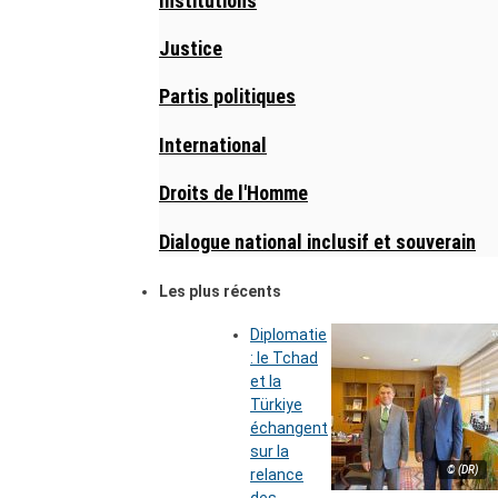
Institutions
Justice
Partis politiques
International
Droits de l'Homme
Dialogue national inclusif et souverain
Les plus récents
Diplomatie
: le Tchad
et la
Türkiye
échangent
sur la
© (DR)
relance