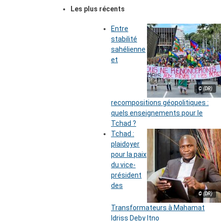
Les plus récents
Entre
stabilité
sahélienne
et
© (DR)
recompositions géopolitiques :
quels enseignements pour le
Tchad ?
Tchad :
plaidoyer
pour la paix
du vice-
président
des
© (DR)
Transformateurs à Mahamat
Idriss Deby Itno