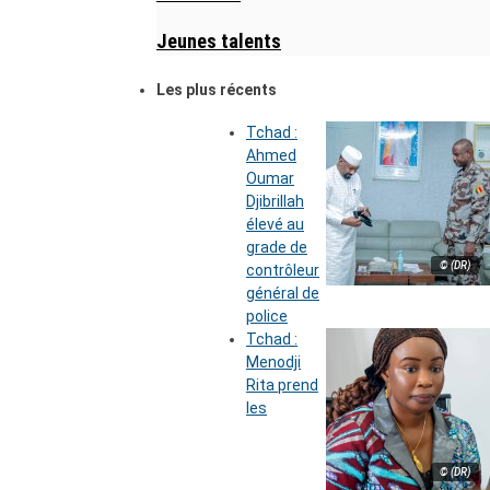
Jeunes talents
Les plus récents
Tchad :
Ahmed
Oumar
Djibrillah
élevé au
grade de
© (DR)
contrôleur
général de
police
Tchad :
Menodji
Rita prend
les
© (DR)