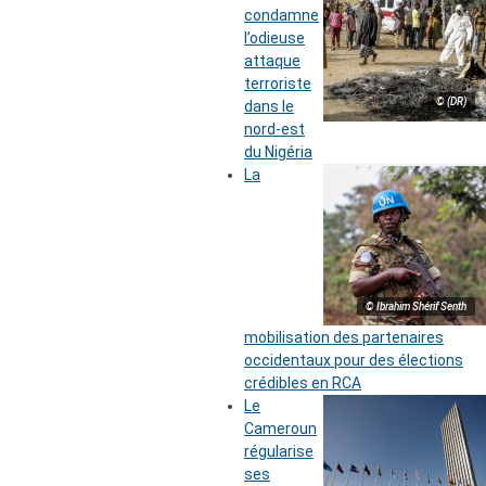
condamne
l’odieuse
attaque
terroriste
© (DR)
dans le
nord-est
du Nigéria
La
© Ibrahim Shérif Senth
mobilisation des partenaires
occidentaux pour des élections
crédibles en RCA
Le
Cameroun
régularise
ses