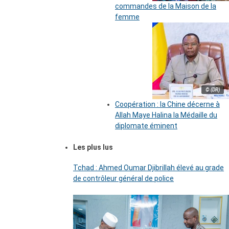
commandes de la Maison de la
femme
© (DR)
Coopération : la Chine décerne à
Allah Maye Halina la Médaille du
diplomate éminent
Les plus lus
Tchad : Ahmed Oumar Djibrillah élevé au grade
de contrôleur général de police