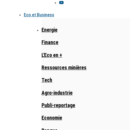
Eco et Business
Energie
Finance
L'Eco en +
Ressources minières
Tech
Agro-industrie
Publi-reportage
Economie