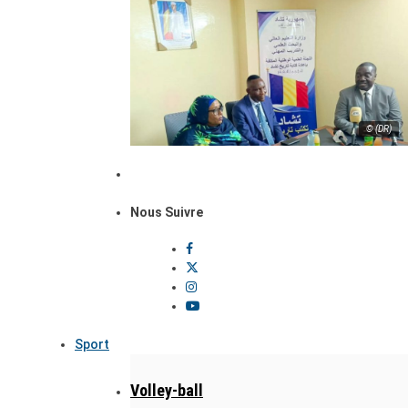
© (DR)
Nous Suivre
Sport
Volley-ball