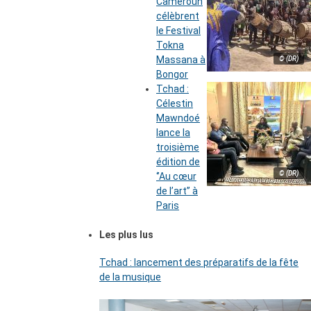
Cameroun
célèbrent
le Festival
Tokna
Massana à
© (DR)
Bongor
Tchad :
Célestin
Mawndoé
lance la
troisième
édition de
© (DR)
‘’Au cœur
de l’art’’ à
Paris
Les plus lus
Tchad : lancement des préparatifs de la fête
de la musique