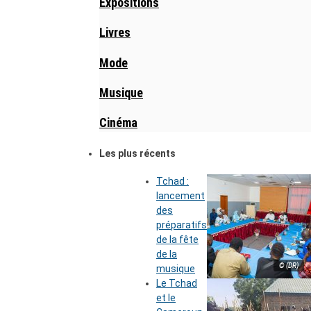
Expositions
Livres
Mode
Musique
Cinéma
Les plus récents
Tchad :
lancement
des
préparatifs
de la fête
de la
© (DR)
musique
Le Tchad
et le