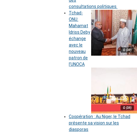
des
consultations politiques
Tchad-
ONU:
Mahamat
Idriss Deby
échange
avec le
© (DR)
nouveau
patron de
l’UNOCA
© (DR)
Coopération : Au Niger, le Tchad
présente sa vision sur les
diasporas