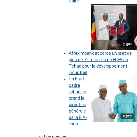
Caire
© (DR)
Afreximbank accorde un prêt de
plus de 72 milliards de FCFA au
Tchad pour le développement
industriel
Un haut
cadre
tchadien
prend la
direction
générale
© (DR)
de la BIA-
togo
Les plus lus