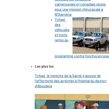
camerounais et congolais réunis
pour une mission chirurgicale à
N’Djaména
Tchad :
des
véhicules
et moto
remis au
© (DR)
programme contre l’onchocercose
Les plus lus
Tchad : le ministre de la Santé s’assure de
l’effectivité des activités à l’hôpital du district
d’Aboudeïa