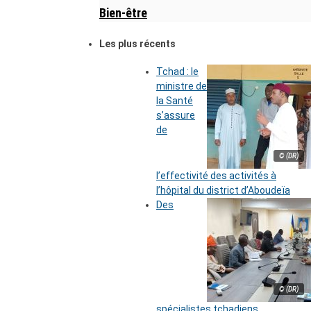
Bien-être
Les plus récents
Tchad : le
ministre de
la Santé
s’assure
de
© (DR)
l’effectivité des activités à
l’hôpital du district d’Aboudeïa
Des
© (DR)
spécialistes tchadiens,