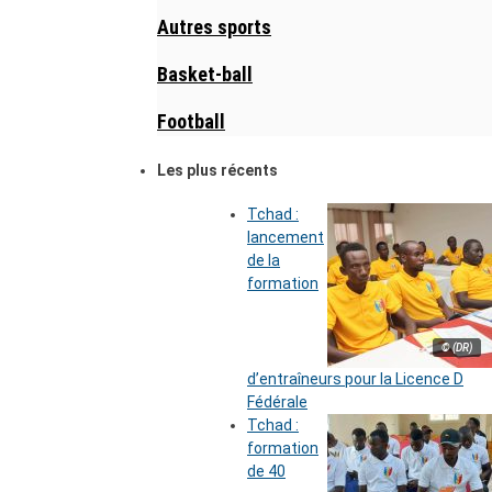
Autres sports
Basket-ball
Football
Les plus récents
Tchad :
lancement
de la
formation
© (DR)
d’entraîneurs pour la Licence D
Fédérale
Tchad :
formation
de 40