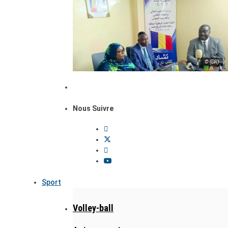
© (DR)
Nous Suivre
Sport
Volley-ball