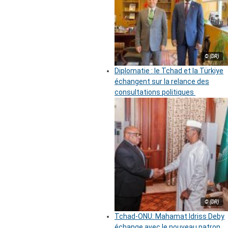
© (DR)
Diplomatie : le Tchad et la Türkiye
échangent sur la relance des
consultations politiques
© (DR)
Tchad-ONU: Mahamat Idriss Deby
échange avec le nouveau patron