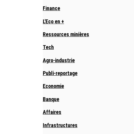
Finance
L'Eco en +
Ressources minières
Tech
Agro-industrie
Publi-reportage
Economie
Banque
Affaires
Infrastructures