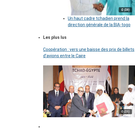
© (DR)
Un haut cadre tchadien prend la
direction générale de la BIA-togo
Les plus lus
Coopération : vers une baisse des prix de billets
d’avions entre le Caire
© (DR)