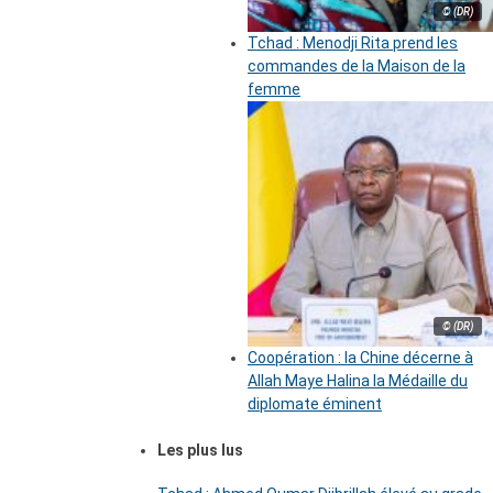
© (DR)
Tchad : Menodji Rita prend les
commandes de la Maison de la
femme
© (DR)
Coopération : la Chine décerne à
Allah Maye Halina la Médaille du
diplomate éminent
Les plus lus