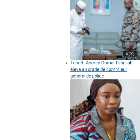
© (DR)
Tchad : Ahmed Oumar Djibrillah
élevé au grade de contrôleur
général de police