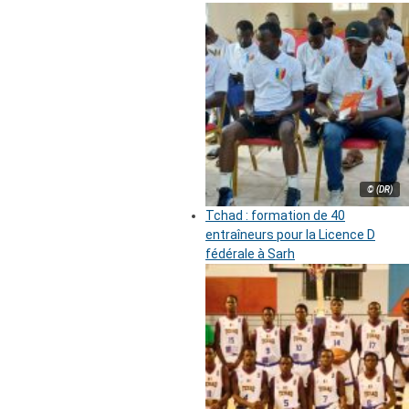
© (DR)
Tchad : formation de 40
entraîneurs pour la Licence D
fédérale à Sarh