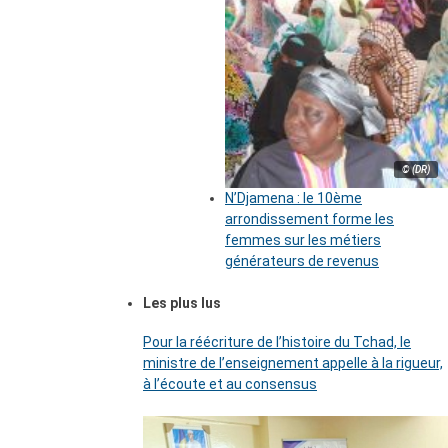
© (DR)
N’Djamena : le 10ème
arrondissement forme les
femmes sur les métiers
générateurs de revenus
Les plus lus
Pour la réécriture de l’histoire du Tchad, le
ministre de l’enseignement appelle à la rigueur,
à l’écoute et au consensus