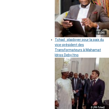
© (DR)
Tchad : plaidoyer pour la paix du
vice-président des
Transformateurs à Mahamat
Idriss Deby Itno
© (PR-Tchad)