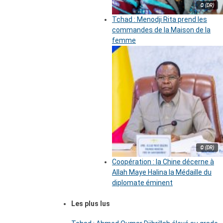
© (DR)
Tchad : Menodji Rita prend les
commandes de la Maison de la
femme
© (DR)
Coopération : la Chine décerne à
Allah Maye Halina la Médaille du
diplomate éminent
Les plus lus