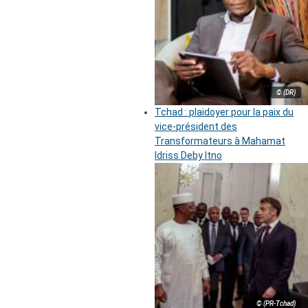
© (DR)
Tchad : plaidoyer pour la paix du
vice-président des
Transformateurs à Mahamat
Idriss Deby Itno
© (PR-Tchad)