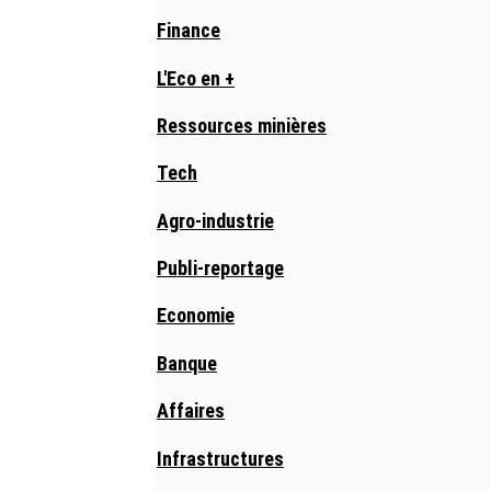
Finance
L'Eco en +
Ressources minières
Tech
Agro-industrie
Publi-reportage
Economie
Banque
Affaires
Infrastructures