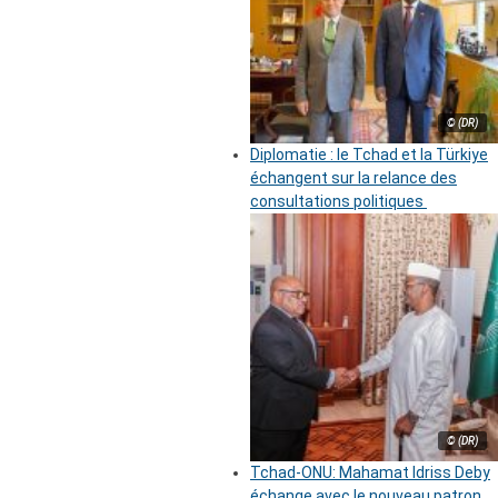
© (DR)
Diplomatie : le Tchad et la Türkiye
échangent sur la relance des
consultations politiques
© (DR)
Tchad-ONU: Mahamat Idriss Deby
échange avec le nouveau patron