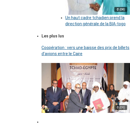
© (DR)
Un haut cadre tchadien prend la
direction générale de la BIA-togo
Les plus lus
Coopération : vers une baisse des prix de billets
d’avions entre le Caire
© (DR)