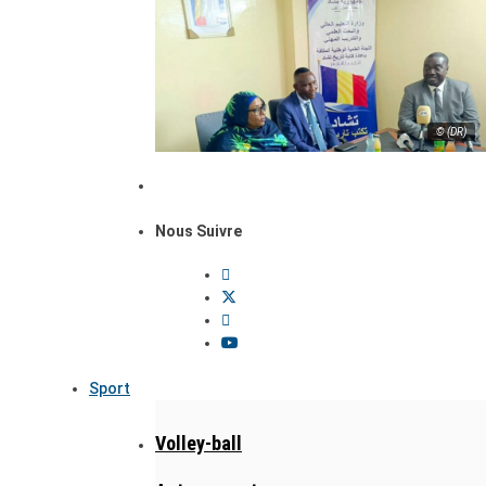
© (DR)
Nous Suivre
Sport
Volley-ball