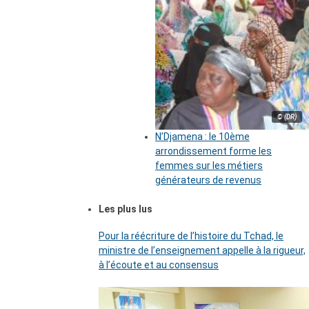
© (DR)
N’Djamena : le 10ème
arrondissement forme les
femmes sur les métiers
générateurs de revenus
Les plus lus
Pour la réécriture de l’histoire du Tchad, le
ministre de l’enseignement appelle à la rigueur,
à l’écoute et au consensus