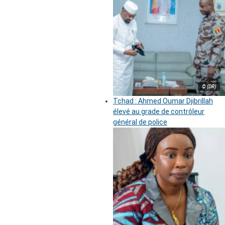
© (DR)
Tchad : Ahmed Oumar Djibrillah
élevé au grade de contrôleur
général de police