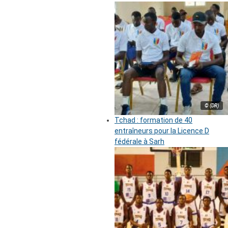
© (DR)
Tchad : formation de 40
entraîneurs pour la Licence D
fédérale à Sarh