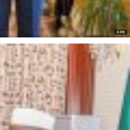
© (DR)