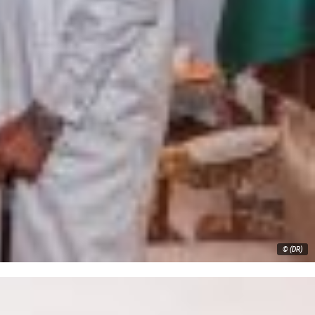
© (DR)