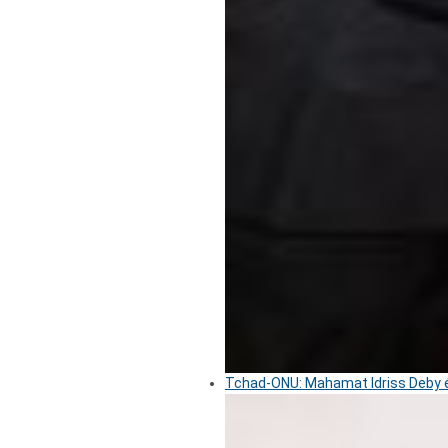
Tchad-ONU: Mahamat Idriss Deby é