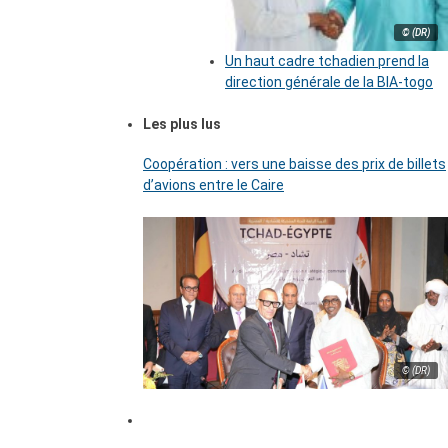
© (DR)
Un haut cadre tchadien prend la
direction générale de la BIA-togo
Les plus lus
Coopération : vers une baisse des prix de billets
d’avions entre le Caire
© (DR)