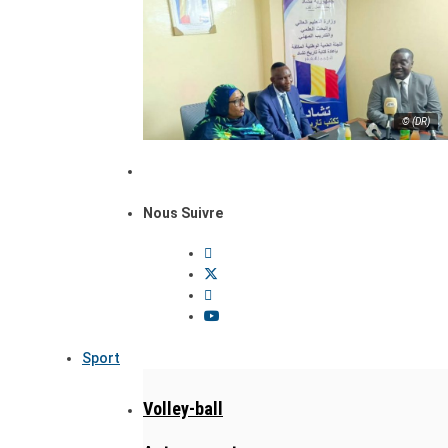
© (DR)
Nous Suivre
Sport
Volley-ball