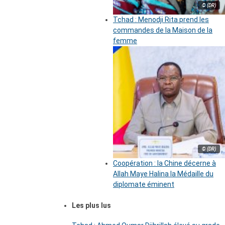
© (DR)
Tchad : Menodji Rita prend les
commandes de la Maison de la
femme
© (DR)
Coopération : la Chine décerne à
Allah Maye Halina la Médaille du
diplomate éminent
Les plus lus