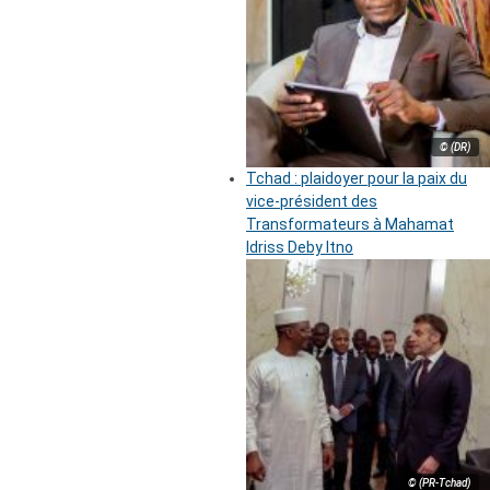
© (DR)
Tchad : plaidoyer pour la paix du
vice-président des
Transformateurs à Mahamat
Idriss Deby Itno
© (PR-Tchad)