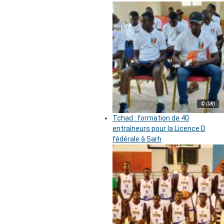
© (DR)
Tchad : formation de 40
entraîneurs pour la Licence D
fédérale à Sarh