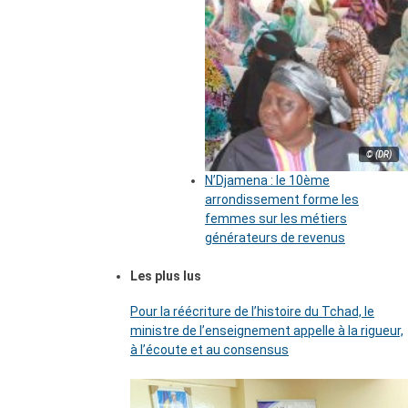
© (DR)
N’Djamena : le 10ème
arrondissement forme les
femmes sur les métiers
générateurs de revenus
Les plus lus
Pour la réécriture de l’histoire du Tchad, le
ministre de l’enseignement appelle à la rigueur,
à l’écoute et au consensus