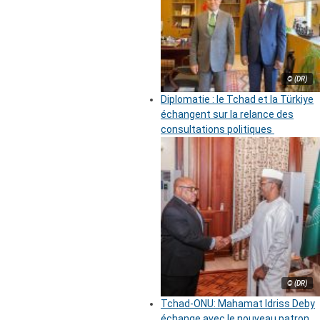
© (DR)
Diplomatie : le Tchad et la Türkiye
échangent sur la relance des
consultations politiques
© (DR)
Tchad-ONU: Mahamat Idriss Deby
échange avec le nouveau patron