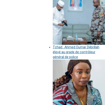
© (DR)
Tchad : Ahmed Oumar Djibrillah
élevé au grade de contrôleur
général de police