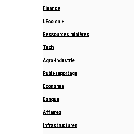
Finance
L'Eco en +
Ressources minières
Tech
Agro-industrie
Publi-reportage
Economie
Banque
Affaires
Infrastructures