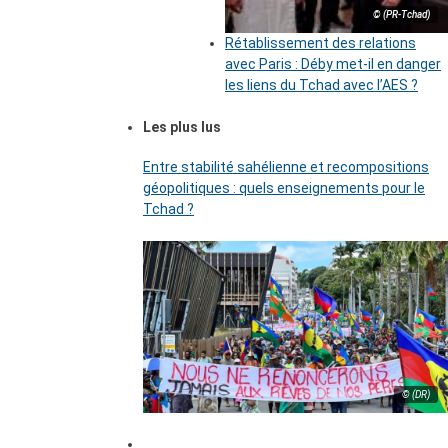
© (PR-Tchad)
Rétablissement des relations
avec Paris : Déby met-il en danger
les liens du Tchad avec l’AES ?
Les plus lus
Entre stabilité sahélienne et recompositions
géopolitiques : quels enseignements pour le
Tchad ?
© (DR)