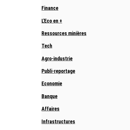
Finance
L'Eco en +
Ressources minières
Tech
Agro-industrie
Publi-reportage
Economie
Banque
Affaires
Infrastructures