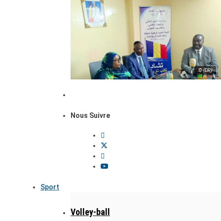
© (DR)
Nous Suivre
Sport
Volley-ball