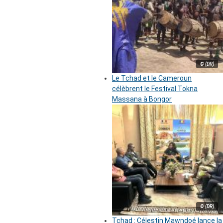
© (DR)
Le Tchad et le Cameroun
célèbrent le Festival Tokna
Massana à Bongor
© (DR)
Tchad : Célestin Mawndoé lance la