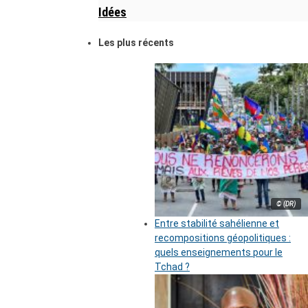
Idées
Les plus récents
© (DR)
Entre stabilité sahélienne et
recompositions géopolitiques :
quels enseignements pour le
Tchad ?