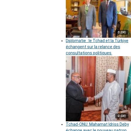
© (DR)
Diplomatie : le Tchad et la Türkiye
échangent sur la relance des
consultations politiques
© (DR)
Tchad-ONU: Mahamat Idriss Deby
échange avec le nouveau patron