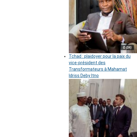
© (DR)
Tchad : plaidoyer pour la paix du
vice-président des
Transformateurs à Mahamat
Idriss Deby Itno