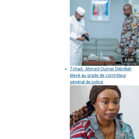
© (DR)
Tchad : Ahmed Oumar Djibrillah
élevé au grade de contrôleur
général de police