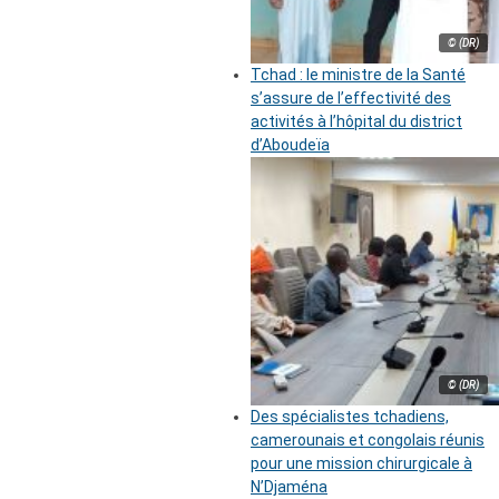
© (DR)
Tchad : le ministre de la Santé
s’assure de l’effectivité des
activités à l’hôpital du district
d’Aboudeïa
© (DR)
Des spécialistes tchadiens,
camerounais et congolais réunis
pour une mission chirurgicale à
N’Djaména