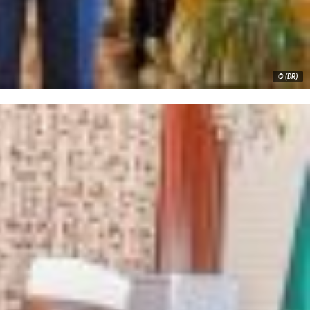
© (DR)