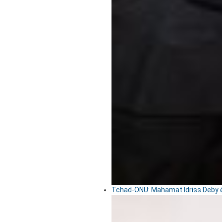
Tchad-ONU: Mahamat Idriss Deby é