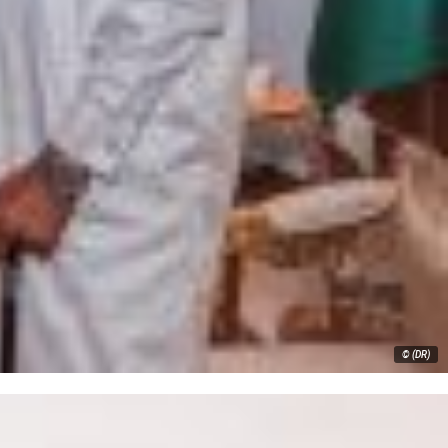
© (DR)