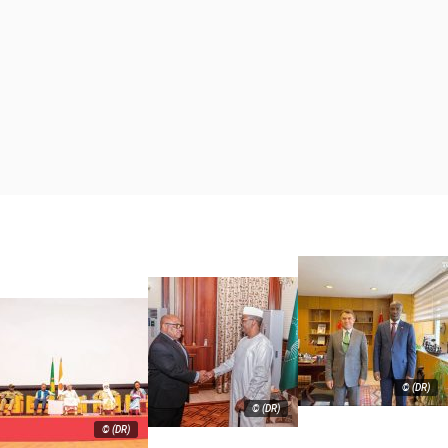
© (DR)
© (DR)
© (DR)