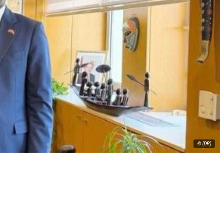
© (DR)