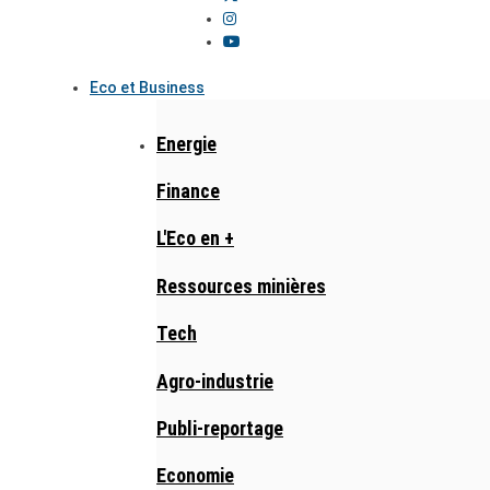
Eco et Business
Energie
Finance
L'Eco en +
Ressources minières
Tech
Agro-industrie
Publi-reportage
Economie