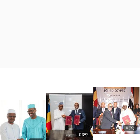
© (DR)
© (DR)