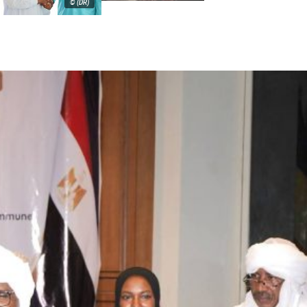
© (DR)