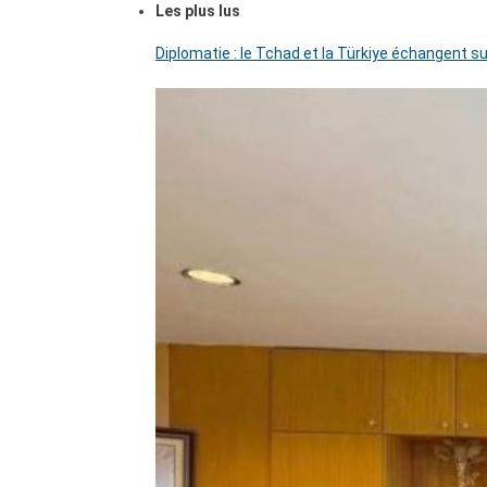
Les plus lus
Diplomatie : le Tchad et la Türkiye échangent su