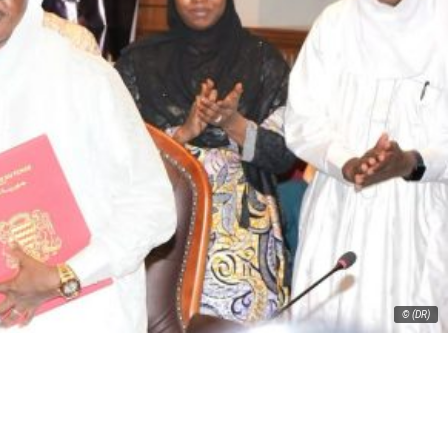
© (DR)