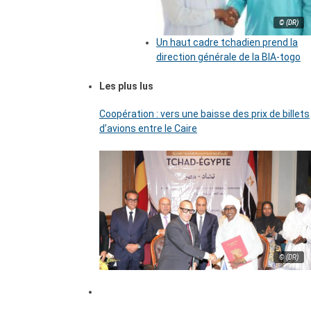
© (DR)
Un haut cadre tchadien prend la
direction générale de la BIA-togo
Les plus lus
Coopération : vers une baisse des prix de billets
d’avions entre le Caire
© (DR)