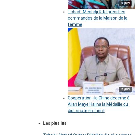
© (DR)
Tchad : Menodji Rita prend les
commandes de la Maison de la
femme
© (DR)
Coopération : la Chine décerne à
Allah Maye Halina la Médaille du
diplomate éminent
Les plus lus