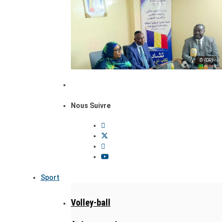
© (DR)
Nous Suivre
Sport
Volley-ball