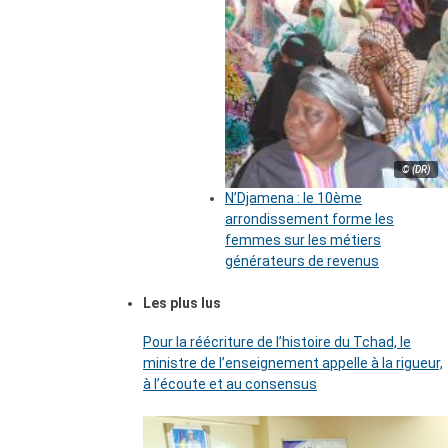
© (DR)
N’Djamena : le 10ème
arrondissement forme les
femmes sur les métiers
générateurs de revenus
Les plus lus
Pour la réécriture de l’histoire du Tchad, le
ministre de l’enseignement appelle à la rigueur,
à l’écoute et au consensus