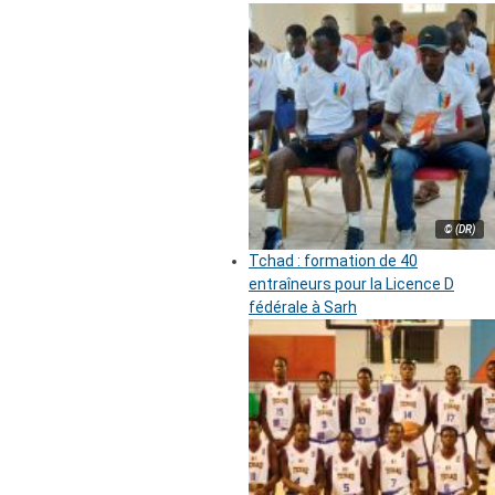
© (DR)
Tchad : formation de 40
entraîneurs pour la Licence D
fédérale à Sarh