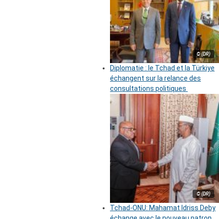
© (DR)
Diplomatie : le Tchad et la Türkiye
échangent sur la relance des
consultations politiques
© (DR)
Tchad-ONU: Mahamat Idriss Deby
échange avec le nouveau patron