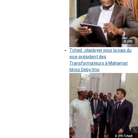
© (DR)
Tchad : plaidoyer pour la paix du
vice-président des
Transformateurs à Mahamat
Idriss Deby Itno
© (PR-Tchad)