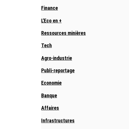
Finance
L'Eco en +
Ressources minières
Tech
Agro-industrie
Publi-reportage
Economie
Banque
Affaires
Infrastructures