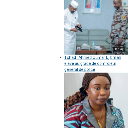
© (DR)
Tchad : Ahmed Oumar Djibrillah
élevé au grade de contrôleur
général de police