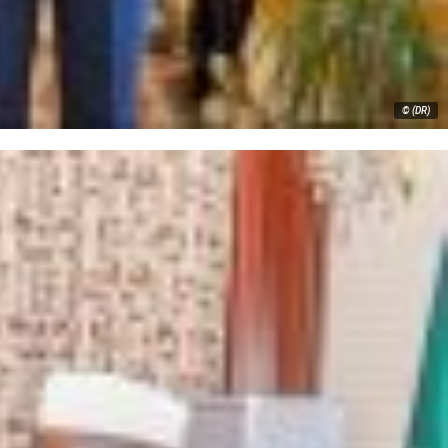
© (DR)