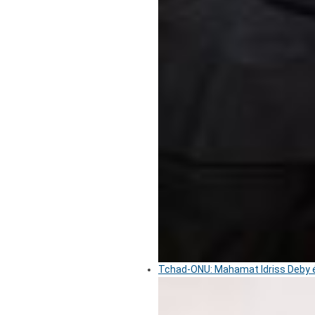
Tchad-ONU: Mahamat Idriss Deby é