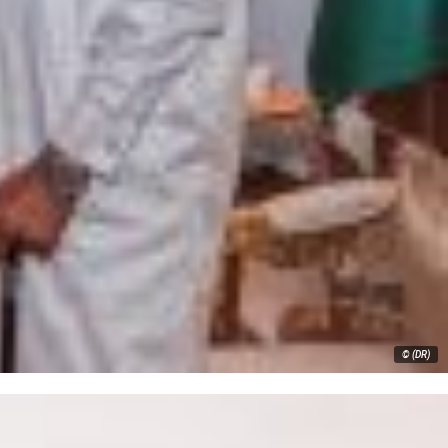
© (DR)